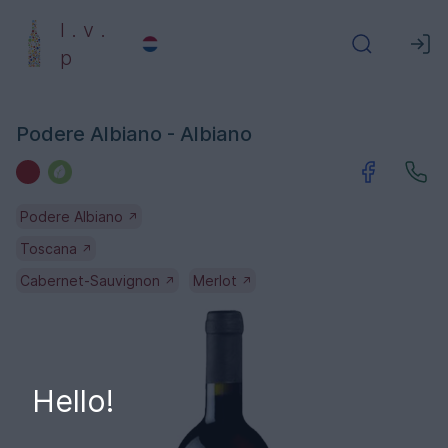
l . v .
p
Podere Albiano - Albiano
Podere Albiano
↗
Toscana
↗
Cabernet-Sauvignon
Merlot
↗
↗
Hello!