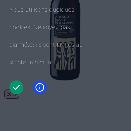
Nous utilisons quelques
cookies. Ne soyez pas
alarmé.e: ils sont limités au
stricte minimum.
2019