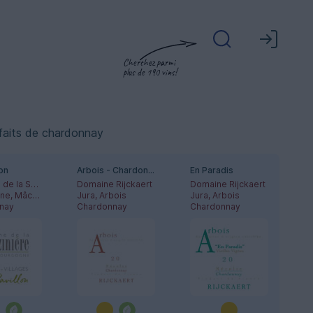
Cherchez parmi
plus de 190 vins!
 faits de chardonnay
lon
Arbois - Chardonnay
En Paradis
Domaine de la Sarazinière
Domaine Rijckaert
Domaine Rijckaert
Bourgogne, Mâconnais
Jura, Arbois
Jura, Arbois
nay
Chardonnay
Chardonnay