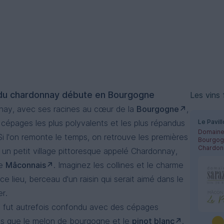
e du chardonnay débute en Bourgogne
Les vins
nay, avec ses racines au cœur de la
Bourgogne
,
s cépages les plus polyvalents et les plus répandus
Le Pavil
i l'on remonte le temps, on retrouve les premières
Chardon
 un petit village pittoresque appelé Chardonnay,
le
Mâconnais
. Imaginez les collines et le charme
ce lieu, berceau d'un raisin qui serait aimé dans le
r.
 fut autrefois confondu avec des cépages
tels que le melon de bourgogne et le
pinot blanc
.