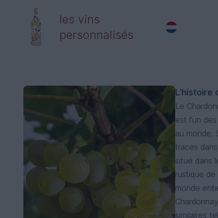
les vins
personnalisés
L’histoir
Le Chardon
est l'un de
au monde. S
traces dans
situé dans 
rustique de 
monde entie
Chardonnay
similaires 