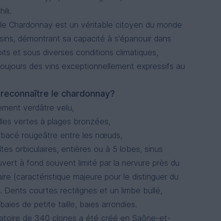
ili.
le Chardonnay est un véritable citoyen du monde
aisins, démontrant sa capacité à s'épanouir dans
its et sous diverses conditions climatiques,
toujours des vins exceptionnellement expressifs au
La Rose
econnaître le chardonnay?
ment verdâtre velu,
lles vertes à plages bronzées,
bacé rougeâtre entre les nœuds,
ltes orbiculaires, entières ou à 5 lobes, sinus
uvert à fond souvent limité par la nervure près du
aire (caractéristique majeure pour le distinguer du
. Dents courtes rectilignes et un limbe bullé,
aies de petite taille, baies arrondies.
atoire de 340 clones a été créé en Saône-et-