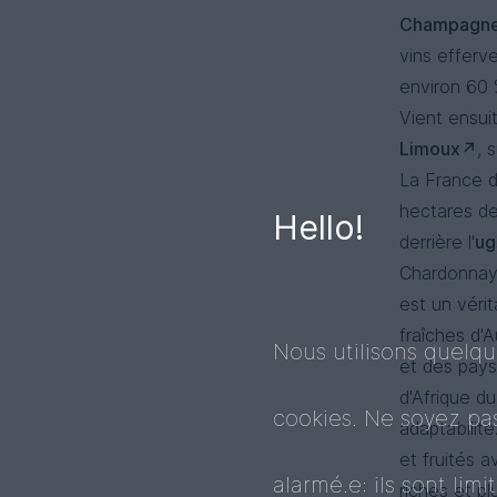
Champagn
vins efferv
environ 60 
Vient ensui
Limoux
, 
La France 
hectares de
Hello!
derrière l'
ug
Chardonnay 
est un vérit
fraîches d'A
Nous utilisons quelq
et des pays
d'Afrique d
cookies. Ne soyez pa
adaptabilité
et fruités 
alarmé.e: ils sont limi
riches et p