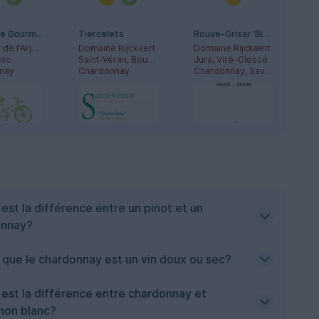
Echappée Gourmande - Chardonnay
Tiercelets
Rouve-Grisar 'Binôme'
Domaine de l'Arjolle
Domaine Rijckaert
Domaine Rijckaert
doc
Saint-Véran, Bourgogne
Jura, Viré-Clessé
nay
Chardonnay
Chardonnay, Savagnin
 est la différence entre un pinot et un
gues
Brut Réserve
Claude Seigneuret
onnay?
 Servin
Champagne Eric Legrand
Domaine de la Sarazinière
Bourgogne, Chablis
Champagne
Bourgogne, Mâconnais
nay
Chardonnay, Pinot Noir
Chardonnay
 que le chardonnay est un vin doux ou sec?
 est la différence entre chardonnay et
non blanc?