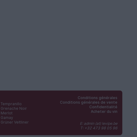
Conditions générales
Conditions générales de vente
Tempranillo
Confidentialité
Grenache Noir
Acheter du vin
Merlot
Gamay
Grüner Veltliner
E: admin (at) levipe.be
T: +32 473 98 05 96