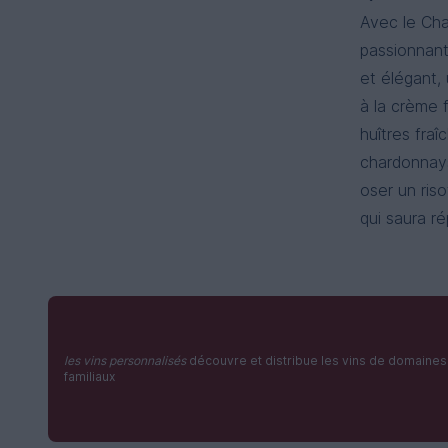
Avec le Cha
passionnant
et élégant,
à la crème f
huîtres fra
chardonnays
oser un ris
qui saura r
les vins personnalisés
découvre et distribue les vins de domaines
familiaux