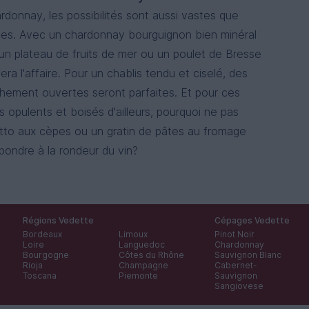
rdonnay, les possibilités sont aussi vastes que
es. Avec un chardonnay bourguignon bien minéral
 un plateau de fruits de mer ou un poulet de Bresse
era l'affaire. Pour un chablis tendu et ciselé, des
îchement ouvertes seront parfaites. Et pour ces
 opulents et boisés d'ailleurs, pourquoi ne pas
otto aux cèpes ou un gratin de pâtes au fromage
épondre à la rondeur du vin?
Régions Vedette
Cépages Vedette
Bordeaux
Limoux
Pinot Noir
Loire
Languedoc
Chardonnay
Bourgogne
Côtes du Rhône
Sauvignon Blanc
Rioja
Champagne
Cabernet-
Toscana
Piemonte
Sauvignon
Sangiovese