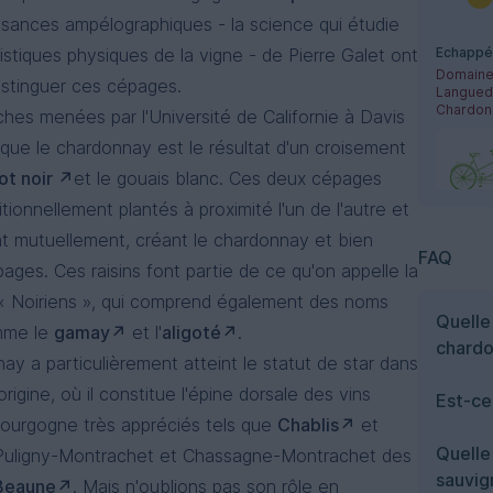
sances ampélographiques - la science qui étudie
istiques physiques de la vigne - de Pierre Galet ont
istinguer ces cépages.
Langue
Chardon
hes menées par l'Université de Californie à Davis
que le chardonnay est le résultat d'un croisement
ot noir
et le gouais blanc. Ces deux cépages
itionnellement plantés à proximité l'un de l'autre et
ent mutuellement, créant le chardonnay et bien
FAQ
ages. Ces raisins font partie de ce qu'on appelle la
 « Noiriens », qui comprend également des noms
Quelle
mme le
gamay
et l'
aligoté
.
Les Par
chard
Domaine
ay a particulièrement atteint le statut de star dans
Chardon
origine, où il constitue l'épine dorsale des vins
Est-ce
ourgogne très appréciés tels que
Chablis
et
Quelle
 Puligny-Montrachet et Chassagne-Montrachet des
sauvig
Beaune
. Mais n'oublions pas son rôle en