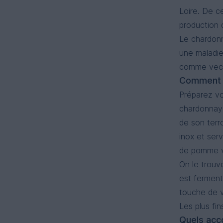
Loire. De c
production 
Le chardonn
une maladie
comme vect
Comment g
Préparez vo
chardonnay
de son terro
inox et serv
de pomme ve
On le trouve
est ferment
touche de va
Les plus fin
Quels acc