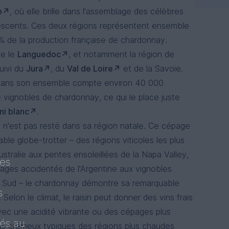
e
, où elle brille dans l'assemblage des célèbres
escents. Ces deux régions représentent ensemble
% de la production française de chardonnay.
te le
Languedoc
, et notamment la région de
Uva Cor
Domaine 
suivi du
Jura
, du
Val de Loire
et de la Savoie.
Bourgo
Chardon
dans son ensemble compte environ 40 000
 vignobles de chardonnay, ce qui le place juste
ni blanc
.
n'est pas resté dans sa région natale. Ce cépage
able globe-trotter – des régions viticoles les plus
ustralie aux pentes ensoleillées de la Napa Valley,
ues
ages accidentés de l'Argentine aux vignobles
u Sud – le chardonnay démontre sa remarquable
s
Domaine
. Selon le climat, le raisin peut donner des vins frais
Chardon
avec une acidité vibrante ou des cépages plus
tés au
lus crémeux typiques des régions plus chaudes