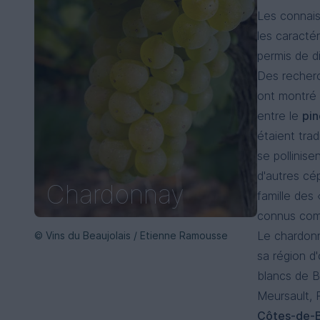
Les connais
les caractér
permis de d
Des recherc
ont montré 
entre le
pin
étaient trad
se pollinis
d'autres cép
Chardonnay
famille des
connus co
Le chardonn
© Vins du Beaujolais / Etienne Ramousse
sa région d'
blancs de B
Meursault,
Côtes-de-