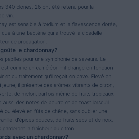
es 340 clones, 28 ont été retenu pour la
de vin.
ay est sensible à l’oïdium et la flavescence dorée,
 due à une bactérie qui a trouvé la cicadelle
eur de propagation.
oûte le chardonnay?
s papilles pour une symphonie de saveurs. Le
 est comme un caméléon – il change en fonction
ir et du traitement qu'il reçoit en cave. Elevé en
i jeune, il présente des arômes vibrants de citron,
rte, de melon, parfois même de fruits tropicaux.
 aussi des notes de beurre et de toast lorsqu'il
é ou élevé en fûts de chêne, sans oublier une
nille, d'épices douces, de fruits secs et de noix.
s garderont la fraîcheur du citron.
ords avec un chardonnay?