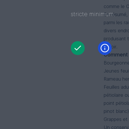
comme le Ch
stricte minimum.
En résumé, 
parmi les r
divers endro
produisant 
terroir.
Comment r
Bourgeonne
Jeunes feui
Rameau her
Feuilles adu
pétiolaire o
point pétiol
pinot blanc)
Grappes et b
Un conserv