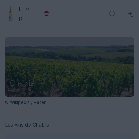
l . v .
p
Chablis
© Wikipedia / Peter
Les vins de Chablis