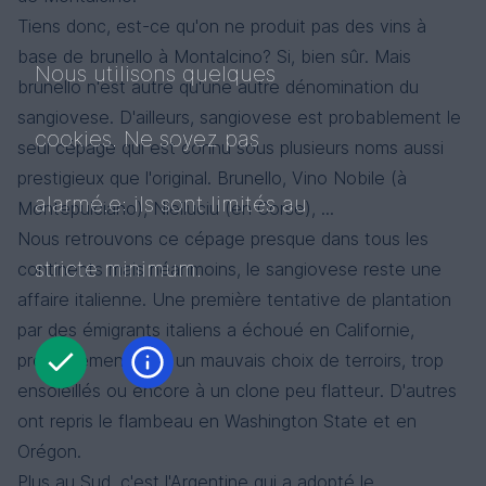
Tiens donc, est-ce qu'on ne produit pas des vins à
base de brunello à Montalcino? Si, bien sûr. Mais
Nous utilisons quelques
brunello n'est autre qu'une autre dénomination du
sangiovese. D'ailleurs, sangiovese est probablement le
cookies. Ne soyez pas
seul cépage qui est connu sous plusieurs noms aussi
prestigieux que l'original. Brunello, Vino Nobile (à
alarmé.e: ils sont limités au
Montepulciano), Nielluciu (en Corse), ...
Nous retrouvons ce cépage presque dans tous les
stricte minimum.
continents mais néanmoins, le sangiovese reste une
affaire italienne. Une première tentative de plantation
par des émigrants italiens a échoué en Californie,
probablement dû à un mauvais choix de terroirs, trop
ensoleillés ou encore à un clone peu flatteur. D'autres
ont repris le flambeau en Washington State et en
Orégon.
Plus au Sud, c'est l'Argentine qui a adopté le