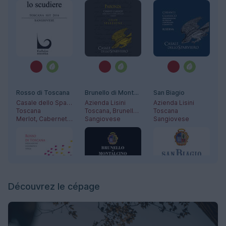
Rosso di Toscana
Brunello di Montalcino
San Biagio
Casale dello Sparviero
Azienda Lisini
Azienda Lisini
Toscana
Toscana, Brunello di Montalcino
Toscana
Merlot, Cabernet-Sauvignon, Sangiovese
Sangiovese
Sangiovese
Découvrez le cépage
Vecchie Vigne
Chianti Classico
Cirié