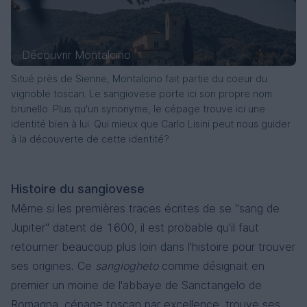
Siro Pacenti
Casale dello Sparviero
Podere Albiano
Toscana, Brunello di Montalcino
Toscana, Chianti
Toscana
Sangiovese
Sangiovese
Merlot, Sangiovese
Découvrir Montalcino
Situé près de Sienne, Montalcino fait partie du coeur du
vignoble toscan. Le sangiovese porte ici son propre nom:
brunello. Plus qu'un synonyme, le cépage trouve ici une
identité bien à lui. Qui mieux que Carlo Lisini peut nous guider
à la découverte de cette identité?
Brunello di Montalcino Ugolaia
Brunello di Montalcino Riserva
Rosso di Montalcino
Azienda Lisini
Azienda Lisini
Azienda Lisini
Histoire du sangiovese
Brunello di Montalcino
Toscana, Brunello di Montalcino
Toscana
Sangiovese
Sangiovese
Sangiovese
Même si les premières traces écrites de se "sang de
Jupiter" datent de 1600, il est probable qu'il faut
retourner beaucoup plus loin dans l'histoire pour trouver
ses origines. Ce
sangiogheto
comme désignait en
premier un moine de l'abbaye de Sanctangelo de
Romagna, cépage toscan par excellence, trouve ses