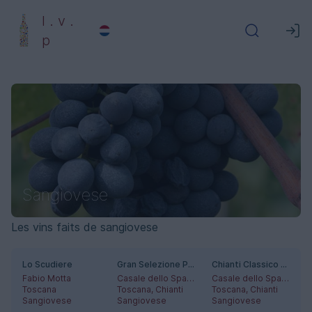
l . v .
p
Sangiovese
Les vins faits de sangiovese
Lo Scudiere
Gran Selezione Paronza
Chianti Classico Riserva
Fabio Motta
Casale dello Sparviero
Casale dello Sparviero
Toscana
Toscana, Chianti
Toscana, Chianti
Sangiovese
Sangiovese
Sangiovese