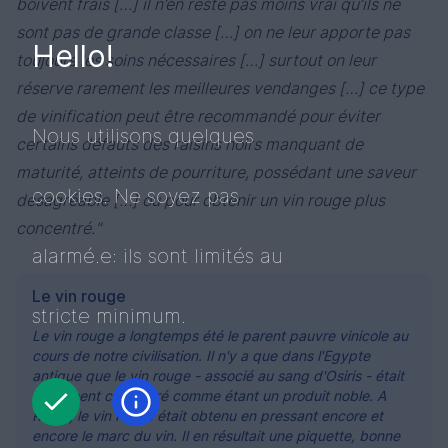
boivent frais […] il n’en reste pas moins vrai qu’ils ne
sont pas de grande classe […] on ne leur apporte pas
Hello!
toujours les soins nécessaires […] surtout on leur
réserve rarement les meilleures vendanges […] ce type
de vinification peut être recommandé pour éviter
Nous utilisons quelques
certains défauts des raisins noirs manquant de
maturité, atteints de pourriture, possédant une saveur
cookies. Ne soyez pas
désagréable […] ou pour obtenir un vin rouge plus
concentré."
alarmé.e: ils sont limités au
Le vin rouge
stricte minimum.
Le vin rouge a longtemps été le parent pauvre vinicole au
cours de notre civilisation. Il n'y a que dans l'Egypte
antique que le vin rouge - associé au sang d'Osiris - était
réellement considéré comme étant un produit noble. A
Rome, le vin rouge était obtenu en pressant encore et
encore le marc du vin. Il en résultait une piquette, bonne