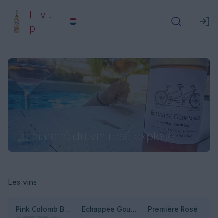
l . v .
p
Le marché du vin rosé explose
Les vins
Pink Colomb Bay
Echappée Gourmande - Rosé
Première Rosé