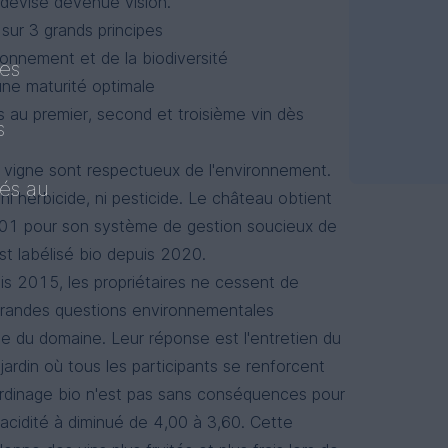
e devise devenue vision.
sur 3 grands principes
ronnement et de la biodiversité
ues
une maturité optimale
ns au premier, second et troisième vin dès
s
a vigne sont respectueux de l'environnement.
tés au
 ni herbicide, ni pesticide. Le château obtient
001 pour son système de gestion soucieux de
est labélisé bio depuis 2020.
s 2015, les propriétaires ne cessent de
s grandes questions environnementales
lle du domaine. Leur réponse est l'entretien du
rdin où tous les participants se renforcent
ardinage bio n'est pas sans conséquences pour
d'acidité à diminué de 4,00 à 3,60. Cette