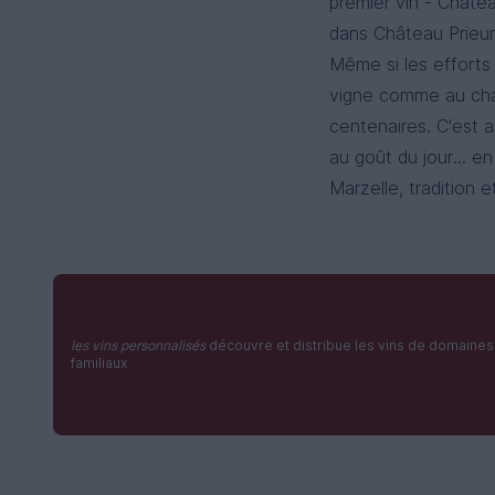
premier vin - Châtea
dans Château Prieuré
Même si les efforts
vigne comme au chai
centenaires. C'est a
au goût du jour... e
Marzelle, tradition 
les vins personnalisés
découvre et distribue les vins de domaines
familiaux