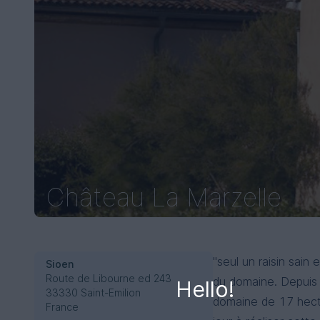
Château La Marzelle
"seul un raisin sain 
Sioen
Route de Libourne ed 243
du domaine. Depuis 
Hello!
33330 Saint-Emilion
domaine de 17 hectar
France