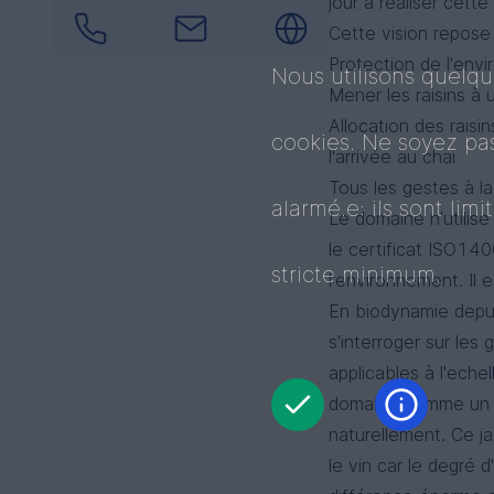
jour à réaliser cett
Cette vision repose 
Protection de l'envi
Nous utilisons quelq
Mener les raisins à 
Allocation des raisi
cookies. Ne soyez pa
l'arrivée au chai
Tous les gestes à l
alarmé.e: ils sont limi
Le domaine n'utilise
le certificat ISO14
stricte minimum.
l'environnement. Il 
En biodynamie depui
s'interroger sur le
applicables à l'eche
domaine comme un ja
naturellement. Ce j
le vin car le degré 