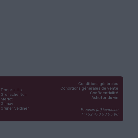
Conditions générales
Conditions générales de vente
Tempranillo
Confidentialité
Grenache Noir
Acheter du vin
Merlot
Gamay
Grüner Veltliner
E: admin (at) levipe.be
T: +32 473 98 05 96