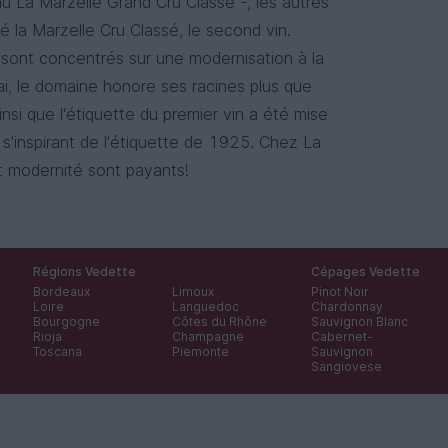
u La Marzelle Grand Cru Classé -, les autres
 la Marzelle Cru Classé, le second vin.
 sont concentrés sur une modernisation à la
, le domaine honore ses racines plus que
insi que l'étiquette du premier vin a été mise
n s'inspirant de l'étiquette de 1925. Chez La
et modernité sont payants!
Régions Vedette
Cépages Vedette
Bordeaux
Limoux
Pinot Noir
Loire
Languedoc
Chardonnay
Bourgogne
Côtes du Rhône
Sauvignon Blanc
Rioja
Champagne
Cabernet-
Toscana
Piemonte
Sauvignon
Sangiovese