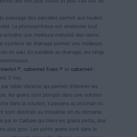
nne des vins plus fruités et plus frais lors de
u palissage des parcelles permet aux feuilles
soleil. La photosynthèse est améliorée tout
i entraîne une meilleure maturité des raisins.
un système de drainage permet une meilleure
es en eau. En parallèle au drainage, les rangs
ntermittence.
-
merlot
,
cabernet franc
et
cabernet-
riés 3 fois.
t par table vibrante qui permet d'éliminer les
Puis, les grains sont plongés dans une solution
otte dans la solution, il passera au prochain tri.
nt sont destinés au troisième vin du domaine.
 par le Calibaie qui triera les grains petits, plus
ns plus gros. Les petits grains iront dans le