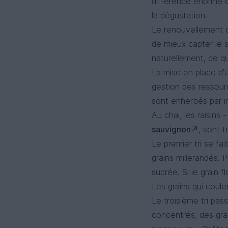
différence énorme do
la dégustation.
Le renouvellement d
de mieux capter le 
naturellement, ce qu
La mise en place d'
gestion des ressourc
sont enherbés par i
Au chai, les raisins 
sauvignon
, sont t
Le premier tri se fai
grains millerandés. 
sucrée. Si le grain fl
Les grains qui coule
Le troisième tri passe
concentrés, des grai