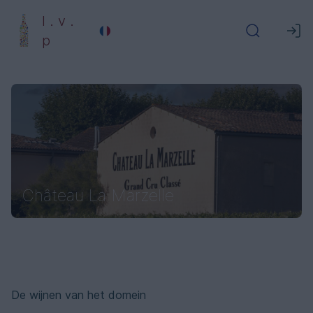
l . v .
p
Château La Marzelle
De wijnen van het domein