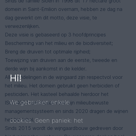
Sinds de familie Sioen in 1998 dit 17 hectare groot
domein in Saint-Emilion overnam, hebben ze dag na
dag gewerkt om dit motto, deze visie, te
verwezenlijken.
Deze visie is gebaseerd op 3 hoofdprincipes
Bescherming van het milieu en de biodiversiteit;
Breng de druiven tot optimale rijpheid;
Toewijzing van druiven aan de eerste, tweede en
derde wijn bij aankomst in de kelder.
Hi!
Alle handelingen in de wijngaard zijn respectvol voor
het milieu. Het domein gebruikt geen herbiciden of
pesticiden. Het kasteel behaalde hierdoor het
We gebruiken enkele
ISO14001-certificaat voor zijn milieubewuste
managementsysteem en sinds 2020 dragen de wijnen
het bio label.
cookies. Geen paniek: het
Sinds 2015 wordt de wijngaardbouw gedreven door