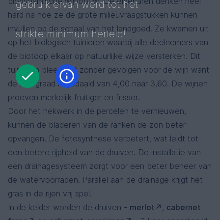
biodynamische wijnbouw. De eigenaren denken heel
gebruik ervan werd tot het
hard na hoe ze de grote milieuvraagstukken kunnen
invullen op de schaal van het landgoed. Ze kwamen uit
strikte minimum herleid!
op het biologisch tuinieren waarbij alle deelnemers van
de biotoop elkaar op natuurlijke wijze versterken. Dit
tuinieren bleef niet zonder gevolgen voor de wijn want
de zuurgraad is gedaald van 4,00 naar 3,60. De wijnen
proeven merkelijk fruitiger en frisser.
Door het hekwerk in de percelen te vernieuwen,
kunnen de bladeren van de ranken de zon beter
opvangen. De fotosynthese verbetert, wat leidt tot
een betere rijpheid van de druiven. De installatie van
een drainagesysteem zorgt voor een beter beheer van
de watervoorraden. Parallel aan de drainage krijgt het
gras in de rijen vrij spel.
In de kelder worden de druiven -
merlot
,
cabernet