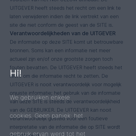
UITGEVER heeft steeds het recht om een link te
laten verwijderen indien de link vertrekt van een
site die niet conform de geest van de SITE is.
Verantwoordelijkheden van de UITGEVER
De informatie op deze SITE komt uit betrouwbare
bronnen. Soms kan een informatie niet meer
actueel zijn en/of onze grootste zorgen toch
fouten bevatten. De UITGEVER heeft steeds het
Hi!
recht om die informatie recht te zetten. De
UITGEVER is nooit verantwoordelijk voor mogelijk
onjuiste informatie; het gebruik van de informatie
We gebruiken enkele
van deze SITE is steeds de verantwoordelijkheid
van de GEBRUIKER. De UITGEVER kan nooit
cookies. Geen paniek: het
verantwoordelijk gesteld voor een foutieve
interpretatie van de informatie die op SITE wordt
gebruik ervan werd tot het
gepubliceerd.