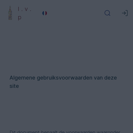
l . v .
p
Algemene gebruiksvoorwaarden van deze
site
Dit document bepaalt de voorwaarden waaronder