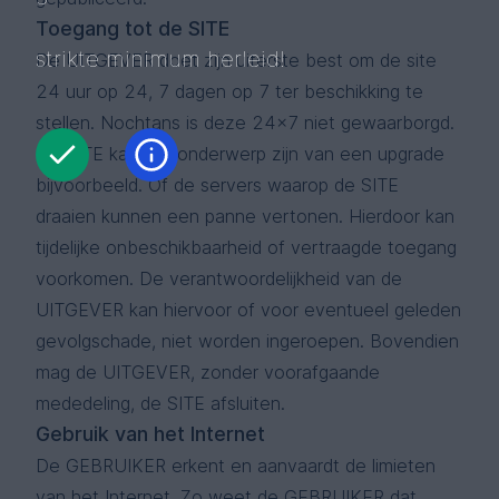
Toegang tot de SITE
strikte minimum herleid!
De UITGEVER doet zijn uiterste best om de site
24 uur op 24, 7 dagen op 7 ter beschikking te
stellen. Nochtans is deze 24x7 niet gewaarborgd.
De SITE kan het onderwerp zijn van een upgrade
bijvoorbeeld. Of de servers waarop de SITE
draaien kunnen een panne vertonen. Hierdoor kan
tijdelijke onbeschikbaarheid of vertraagde toegang
voorkomen. De verantwoordelijkheid van de
UITGEVER kan hiervoor of voor eventueel geleden
gevolgschade, niet worden ingeroepen. Bovendien
mag de UITGEVER, zonder voorafgaande
mededeling, de SITE afsluiten.
Gebruik van het Internet
De GEBRUIKER erkent en aanvaardt de limieten
van het Internet. Zo weet de GEBRUIKER dat