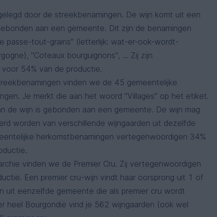
gelegd door de streekbenamingen. De wijn komt uit een
t gebonden aan een gemeente. Dit zijn de benamingen
 passe-tout-grains" (letterlijk: wat-er-ook-wordt-
ogne), "Coteaux bourguignons", ... Zij zijn
k voor 54% van de productie.
treekbenamingen vinden we de 45 gemeentelijke
gen. Je merkt die aan het woord "Villages" op het etiket.
n de wijn is gebonden aan een gemeente. De wijn mag
rd worden van verschillende wijngaarden uit dezelfde
entelijke herkomstbenamingen vertegenwoordigen 34%
oductie.
rarchie vinden we de Premier Cru. Zij vertegenwoordigen
ctie. Een premier cru-wijn vindt haar oorsprong uit 1 of
n uit eenzelfde gemeente die als premier cru wordt
r heel Bourgondië vind je 562 wijngaarden (ook wel