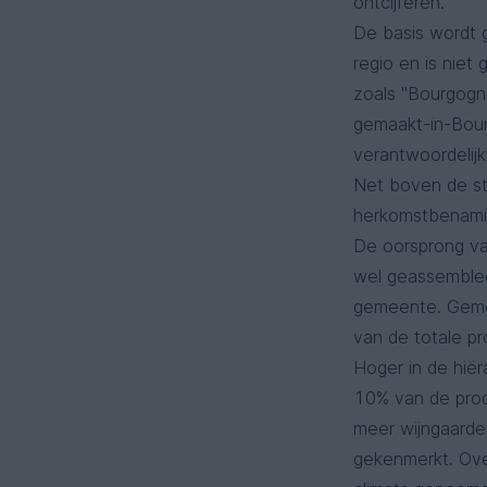
ontcijferen.
De basis wordt 
regio en is nie
zoals "Bourgogne
gemaakt-in-Bourg
verantwoordelij
Net boven de s
herkomstbenamin
De oorsprong va
wel geassemblee
gemeente. Geme
van de totale pr
Hoger in de hië
10% van de produ
meer wijngaarde
gekenmerkt. Ove