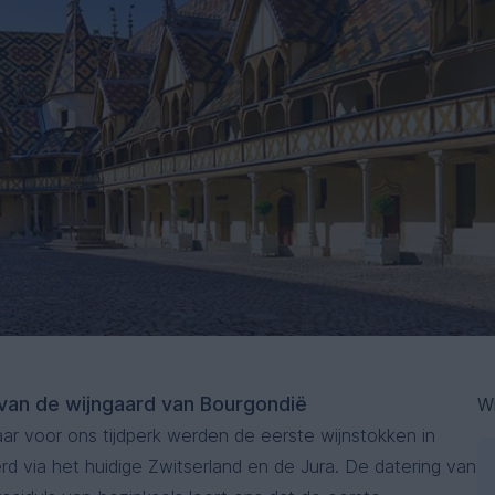
van de wijngaard van Bourgondië
W
ar voor ons tijdperk werden de eerste wijnstokken in
erd via het huidige Zwitserland en de Jura. De datering van