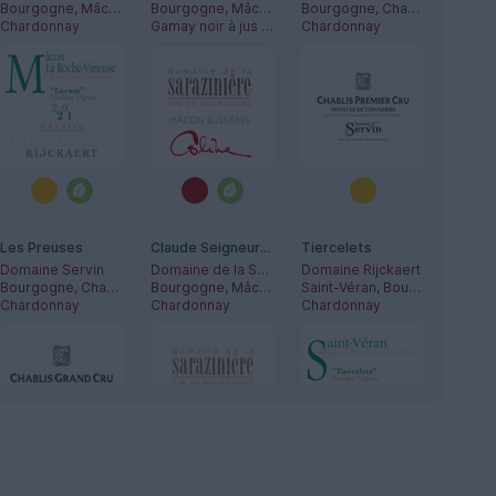
Bourgogne, Mâconnais
Bourgogne, Mâconnais
Bourgogne, Chablis
Chardonnay
Gamay noir à jus blanc
Chardonnay
Les Preuses
Claude Seigneuret
Tiercelets
Domaine Servin
Domaine de la Sarazinière
Domaine Rijckaert
Bourgogne, Chablis
Bourgogne, Mâconnais
Saint-Véran, Bourgogne
Chardonnay
Chardonnay
Chardonnay