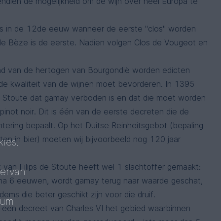
dien de mogelijkheid om de wijn over heel Europa te
s in de 12de eeuw wanneer de eerste "clos" worden
 de Bèze is de eerste. Nadien volgen Clos de Vougeot en
nd van de hertogen van Bourgondië worden edicten
de kwaliteit van de wijnen moet bevorderen. In 1395
de Stoute dat gamay verboden is en dat die moet worden
inot noir. Dit is één van de eerste decreten die de
tering bepaalt. Op het Duitse Reinheitsgebot (bepaling
ten in bier) moeten wij bijvoorbeeld nog 120 jaar
ies.
 van Filips de Stoute heeft wel 1 slachtoffer gemaakt:
 ervan
na 6 eeuwen, wordt gamay terug naar waarde geschat,
ems die beter geschikt zijn voor die druif.
mum
 een decreet van Charles VI het gebied waarbinnen