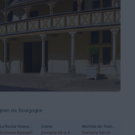
ijnen de Bourgogne
La Roche Vineuse 'Levant'
Coline
Montée de Tonnerre
Domaine Rijckaert
Domaine de la Sarazinière
Domaine Servin