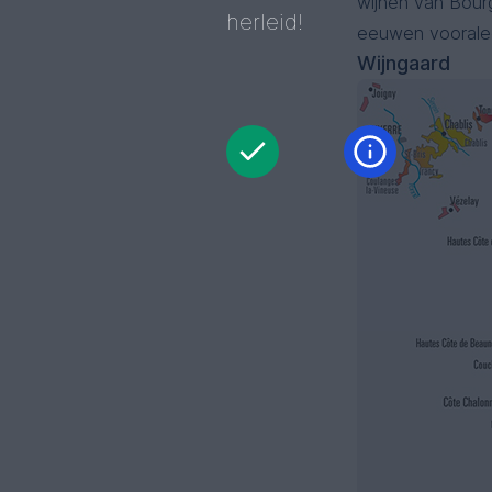
wijnen van Bour
herleid!
eeuwen vooralee
Wijngaard