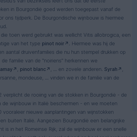
esidu's van bezinksels leert ons dat de eerste
eken in Bourgondië goed werden toegepast vanaf de
r ons tijdperk. De Bourgondische wijnbouw is hiermee
oud.
die toen werd gebruikt was wellicht Vitis allobrogica, een
htige van het type
pinot noir
. Hiermee was hij de
n aantal druivenfamilies die nu hun stempel drukken op
n de familie van de "noiriens" herkennen we
gamay
,
pinot blanc
, ... en zovele anderen.
Syrah
,
arsanne, mondeuse, ... vinden we in de familie van de
 verplicht de rooiing van de stokken in Bourgondië - de
 de wijnbouw in Italië beschermen - en we moeten
 vooraleer nieuwe aanplantingen van wijnstokken
en buiten Italië. Aangezien Bourgondië een belangrijke
 is in het Romeinse Rijk, zal de wijnbouw er een snelle