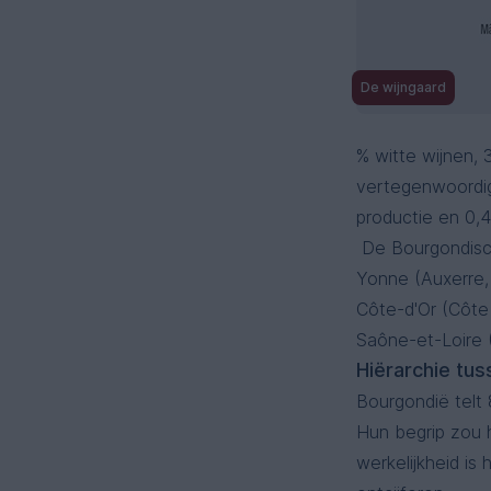
De wijngaard
% witte wijnen,
vertegenwoordig
productie en 0,
De Bourgondisch
Yonne (Auxerre, 
Côte-d'Or (Côte
Saône-et-Loire 
Hiërarchie tus
Bourgondië telt
Hun begrip zou 
werkelijkheid is