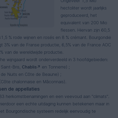
Ongeveer 1,5 Mio
hectoliter wordt jaarlijks
geproduceerd, het
equivalent van 200 Mio
flessen. Hiervan zijn 60,5
 31,5 % rode wijnen en rosés en 8 % crémant. Bourgondië
t 3% van de Franse productie, 6,5% van de France AOC
4% van de wereldwijde productie.
e wijngaard wordt onderverdeeld in 3 hoofdgebieden:
Saint-Bris,
Chablis
en Tonnerre) ;
 de Nuits en Côte de Beaune) ;
(Côte chalonnaise en Mâconnais).
sen de appellaties
 83 herkomstbenamingen en een veevoud aan "climats".
hierdoor een echte uitdaging kunnen betekenen maar in
 het Bourgondïsche systeem redelijk eenvoudig te