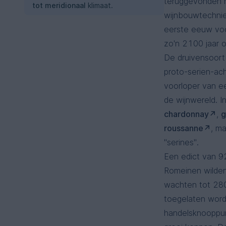
teruggevonden r
tot meridionaal
klimaat.
wijnbouwtechni
eerste eeuw voo
zo'n 2100 jaar 
De druivensoort 
proto-serien-ac
voorloper van ee
de wijnwereld. I
chardonnay
,
roussanne
, m
"serines".
Een edict van 92
Romeinen wilden
wachten tot 280
toegelaten word
handelsknooppunt