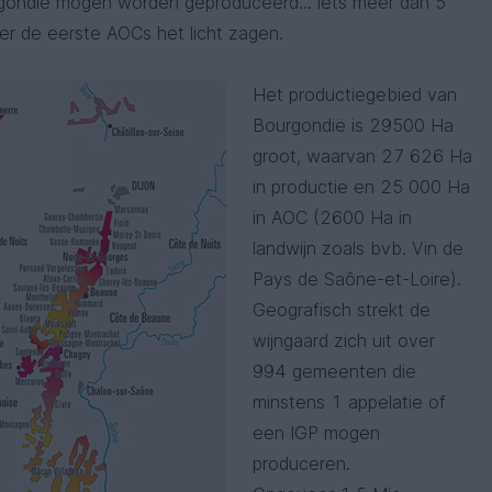
gondië mogen worden geproduceerd... iets meer dan 5
r de eerste AOCs het licht zagen.
Het productiegebied van
Bourgondië is 29500 Ha
groot, waarvan 27 626 Ha
in productie en 25 000 Ha
in AOC (2600 Ha in
landwijn zoals bvb. Vin de
Pays de Saône-et-Loire).
Geografisch strekt de
wijngaard zich uit over
994 gemeenten die
minstens 1 appelatie of
een IGP mogen
produceren.