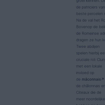
groei kennen. De
de patriciërs va
beste percelen 
Na de val het Ro
Bovenop de belij
de Romeinse adm
dragen ze hun k
Twee abdijen
spelen hierbij e
cruciale rol: Clu
met een lokale
invloed op
de
mâconnais
de châlonnais e
Citeaux die de
meer noordelijk