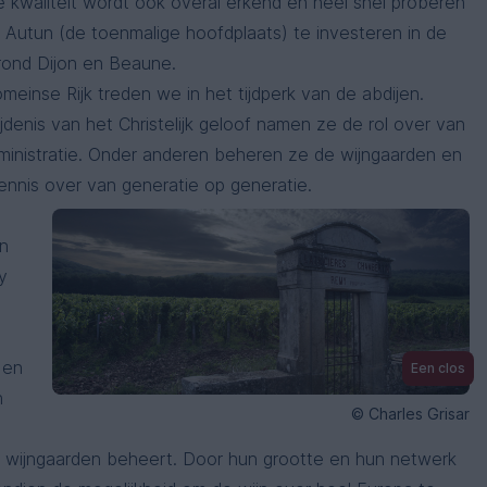
 kwaliteit wordt ook overal erkend en heel snel proberen
n Autun (de toenmalige hoofdplaats) te investeren in de
rond Dijon en Beaune.
meinse Rijk treden we in het tijdperk van de abdijen.
denis van het Christelijk geloof namen ze de rol over van
inistratie. Onder anderen beheren ze de wijngaarden en
ennis over van generatie op generatie.
en
ny
en
Een clos
n
© Charles Grisar
e wijngaarden beheert. Door hun grootte en hun netwerk