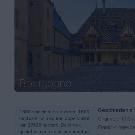
Bourgogne
Geschiedenis 
1800
domeinen produceren
1500
hectoliter wijn op een oppervlakte
Ongeveer 600 ja
van
27626
hectare. De streek
Frankrijk ingevo
geniet van een
semi-continentaal