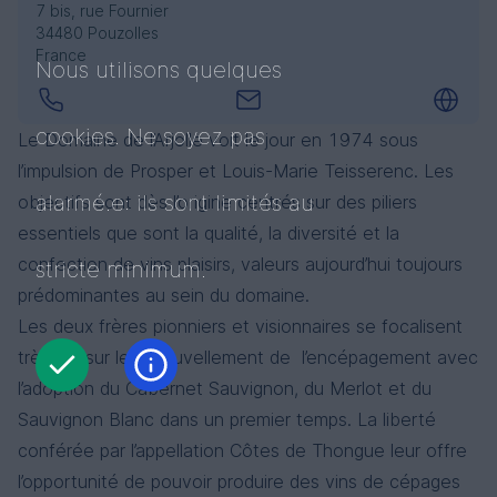
7 bis, rue Fournier
34480 Pouzolles
France
Echappée Gourmande - Zéro Sparkling Blanc
Echappée Gourmande - Zinfandel
Echappée Gourmande - Zéro Viognier-Sauvignon
Nous utilisons quelques
Languedoc
Languedoc
Languedoc
Sauvignon Blanc, Viognier
Zinfandel
Sauvignon Blanc, Viognier
cookies. Ne soyez pas
Le Domaine de l’Arjolle voit le jour en 1974 sous
l’impulsion de Prosper et Louis-Marie Teisserenc. Les
alarmé.e: ils sont limités au
objectifs sont dès l’origine centrés sur des piliers
essentiels que sont la qualité, la diversité et la
confection de vins plaisirs, valeurs aujourd’hui toujours
stricte minimum.
prédominantes au sein du domaine.
Echappée Gourmande - Zéro Sparkling Rosé
Echappée Gourmande - Viognier Sauvignon
Echappée Gourmande Syrah
Les deux frères pionniers et visionnaires se focalisent
Languedoc
Languedoc
Languedoc
très tôt sur le renouvellement de l’encépagement avec
Syrah, Cabernet-Sauvignon
Sauvignon Blanc, Viognier
Syrah
l’adoption du Cabernet Sauvignon, du Merlot et du
Sauvignon Blanc dans un premier temps. La liberté
conférée par l’appellation Côtes de Thongue leur offre
l’opportunité de pouvoir produire des vins de cépages