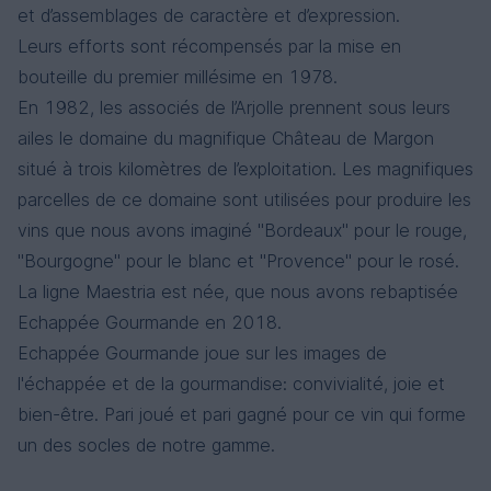
et d’assemblages de caractère et d’expression.
Leurs efforts sont récompensés par la mise en
bouteille du premier millésime en 1978.
Echappée Gourmande - Naturel
En 1982, les associés de l’Arjolle prennent sous leurs
Languedoc
Merlot, Grenache Noir
ailes le domaine du magnifique Château de Margon
situé à trois kilomètres de l’exploitation. Les magnifiques
parcelles de ce domaine sont utilisées pour produire les
vins que nous avons imaginé "Bordeaux" pour le rouge,
"Bourgogne" pour le blanc et "Provence" pour le rosé.
La ligne Maestria est née, que nous avons rebaptisée
Echappée Gourmande en 2018.
Echappée Gourmande joue sur les images de
l'échappée et de la gourmandise: convivialité, joie et
bien-être. Pari joué et pari gagné pour ce vin qui forme
un des socles de notre gamme.