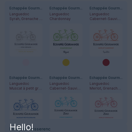
Echappée Gourmande - Rosé
Echappée Gourmande - Chardonnay
Echappée Gourmande - Merlot-Cabernet
Languedoc
Languedoc
Languedoc
Syrah, Grenache Noir
Chardonnay
Cabernet-Sauvignon, Merlot
Echappée Gourmande - Muscat à Petit Grains
Echappée Gourmande - Zéro Syrah-Cabernet
Echappée Gourmande - Zéro Grenache-Merlot
Languedoc
Languedoc
Languedoc
Muscat à petit grains
Cabernet-Sauvignon, Syrah
Merlot, Grenache Noir
Hello!
François Teisserenc