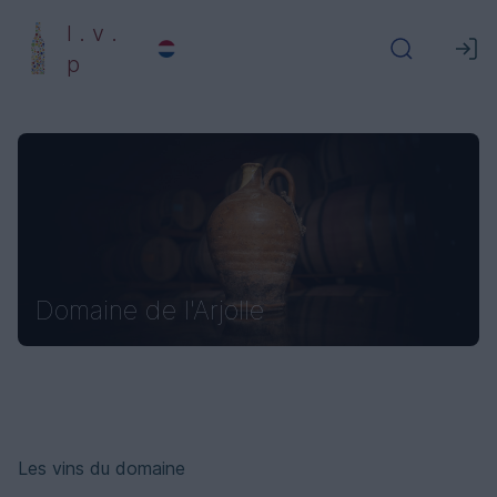
l . v .
p
Domaine de l'Arjolle
Les vins du domaine