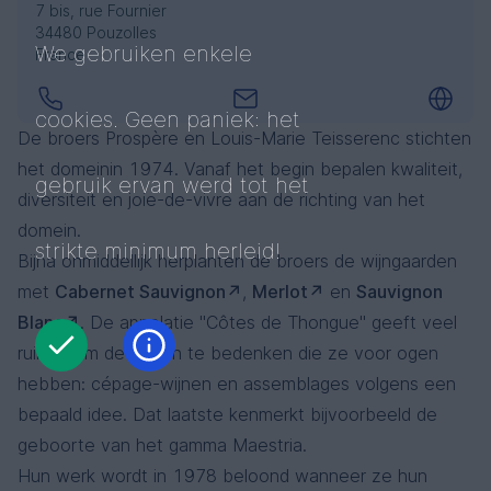
7 bis, rue Fournier
34480 Pouzolles
We gebruiken enkele
France
Echappée Gourmande - Zéro Grenache-Merlot
Echappée Gourmande - Zéro Syrah-Cabernet
Echappée Gourmande - Merlot-Cabernet
Languedoc
Languedoc
Languedoc
Merlot, Grenache Noir
Cabernet-Sauvignon, Syrah
Cabernet-Sauvignon, Merlot
cookies. Geen paniek: het
De broers Prospère en Louis-Marie Teisserenc stichten
het domeinin 1974. Vanaf het begin bepalen kwaliteit,
gebruik ervan werd tot het
diversiteit en joie-de-vivre aan de richting van het
domein.
strikte minimum herleid!
Bijna onmiddellijk herplanten de broers de wijngaarden
met
Cabernet Sauvignon
,
Merlot
en
Sauvignon
Echappée Gourmande - Zéro Sparkling Blanc
Echappée Gourmande - Zéro Viognier-Sauvignon
Echappée Gourmande - Muscat à Petit Grains
Blanc
. De appelatie "Côtes de Thongue" geeft veel
Languedoc
Languedoc
Languedoc
ruimte om de wijnen te bedenken die ze voor ogen
Sauvignon Blanc, Viognier
Sauvignon Blanc, Viognier
Muscat à petit grains
hebben: cépage-wijnen en assemblages volgens een
bepaald idee. Dat laatste kenmerkt bijvoorbeeld de
geboorte van het gamma Maestria.
Hun werk wordt in 1978 beloond wanneer ze hun