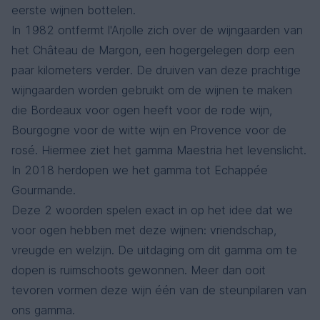
eerste wijnen bottelen.
In 1982 ontfermt l'Arjolle zich over de wijngaarden van
het Château de Margon, een hogergelegen dorp een
Echappée Gourmande - Rosé
paar kilometers verder. De druiven van deze prachtige
Languedoc
Syrah, Grenache Noir
wijngaarden worden gebruikt om de wijnen te maken
die Bordeaux voor ogen heeft voor de rode wijn,
Bourgogne voor de witte wijn en Provence voor de
rosé. Hiermee ziet het gamma Maestria het levenslicht.
In 2018 herdopen we het gamma tot Echappée
Gourmande.
Deze 2 woorden spelen exact in op het idee dat we
voor ogen hebben met deze wijnen: vriendschap,
vreugde en welzijn. De uitdaging om dit gamma om te
dopen is ruimschoots gewonnen. Meer dan ooit
tevoren vormen deze wijn één van de steunpilaren van
ons gamma.