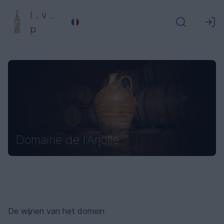
l . v .
p
Domaine de l'Arjolle
De wijnen van het domein