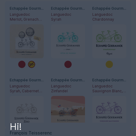
Echappée Gourmande - Naturel
Echappée Gourmande Syrah
Echappée Gourmande - Chardonnay
Languedoc
Languedoc
Languedoc
Merlot, Grenache Noir
Syrah
Chardonnay
Echappée Gourmande - Zéro Sparkling Rosé
Echappée Gourmande - Zinfandel
Echappée Gourmande - Viognier Sauvignon
Languedoc
Languedoc
Languedoc
Syrah, Cabernet-Sauvignon
Zinfandel
Sauvignon Blanc, Viognier
Hi!
François Teisserenc