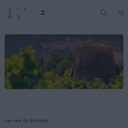
l . v .
p
Domaine J. Laurens
Les vins du domaine