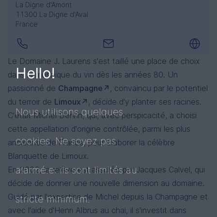
La Digne d'Amont
11300 La Digne d'Aval
France
Le Domaine J. Laurens s'est taillé une place de choix
Hello!
dans la mosaïque du vin dès les années 80. Un
passionné de
Champagne
, convaincu par le potentiel
du terroir de
Limoux
, décide d'y planter ses racines.
Nous utilisons quelques
C'était Michel Dervin, qui, avec perspicacité, a choisi
cette appellation d'origine contrôlée, parmi les plus
cookies. Ne soyez pas
anciennes de France, pour élaborer la célèbre
Blanquette de Limoux.
alarmé.e: ils sont limités au
En 2002, la relève est assurée par Jacques Calvel, qui
décide de donner une nouvelle dimension au domaine.
Guidé par l'expertise de Michel depuis la Champagne et
stricte minimum.
avec l'aide d'Henri Albrus au chai, il s'investit dans