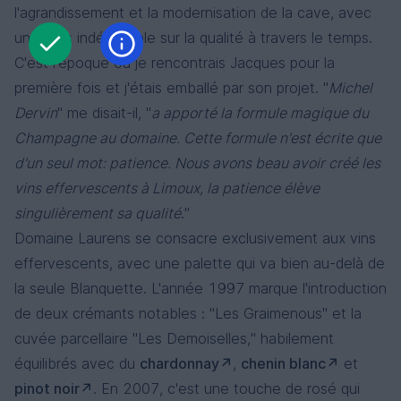
l'agrandissement et la modernisation de la cave, avec
un focus indéfectible sur la qualité à travers le temps.
C'est l'époque où je rencontrais Jacques pour la
première fois et j'étais emballé par son projet. "
Michel
Dervin
" me disait-il, "
a apporté la formule magique du
Champagne au domaine. Cette formule n'est écrite que
d'un seul mot: patience. Nous avons beau avoir créé les
vins effervescents à Limoux, la patience élève
singulièrement sa qualité
."
Domaine Laurens se consacre exclusivement aux vins
effervescents, avec une palette qui va bien au-delà de
la seule Blanquette. L'année 1997 marque l'introduction
de deux crémants notables : "Les Graimenous" et la
cuvée parcellaire "Les Demoiselles," habilement
équilibrés avec du
chardonnay
,
chenin blanc
et
pinot noir
. En 2007, c'est une touche de rosé qui