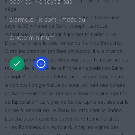
vieilles vignes, les pieds ayant entre 50 et 100 ans
cookies. Ne soyez pas
d’âge.
Le domaine est situé à Arlebosc, plus à l’intérieur du
alarmé.e: ils sont limités au
pays, à 30 minutes de Saint-Joseph. La route,
magnifique, longe la magnifique petite rivière « Le
stricte minimum.
Doux » ainsi que la voie ferrée du Train de l’Ardèche.
Outre les parcelles proches d’Arlebosc, il a la chance
d’être le propriétaire de deux vignes en terrasse sur les
falaises de la vallée de la Rhône en appellation
Saint-
Joseph
en face de l’Hermitage. L’exposition, l’altitude,
la composition granitique du sous-sol font des climats
de Sainte-Epine et de Cessieux deux des plus réputés
de l’appellation. La vigne de Sainte-Epine est sise sur la
colline à l’endroit où Le Doux se jette dans le Rhône.
Les chais sont dans les caves d’une ferme fortifiée
« Les Romaneaux ». Autour du chai, les vignes des