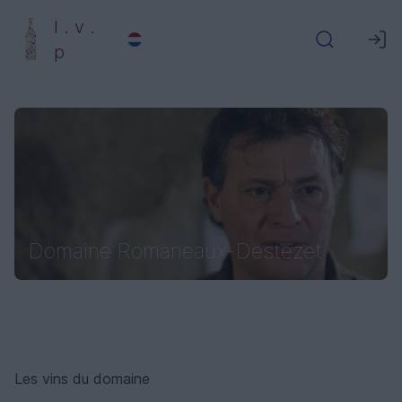
l . v .
p
Domaine Romaneaux-Destezet
Les vins du domaine