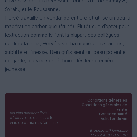
cuvées Vin de France: Souteronne faite de
gamay
,
Syrah., et le Roussanne.
Hervé travaille en vendange entière et utilise un peu la
macération carbonique (fruité). Plutôt que d’opter pour
l’extraction comme le font la plupart des collègues
nordrhodaniens, Hervé vise l’harmonie entre tannins,
subtilité et finesse. Bien qu’ils aient un beau potentiel
de garde, les vins sont à boire dès leur première
jeunesse.
Conditions générales
Conditions générales de
vente
les vins personnalisés
Confidentialité
découvre et distribue les
Acheter du vin
vins de domaines familiaux
E: admin (at) levipe.be
T: +32 473 98 05 96