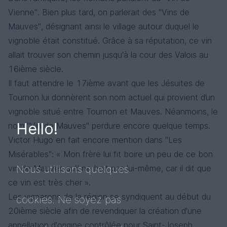
Vienne". Bien plus tard, on parlerait des "Vins de
Mauves", désignant ainsi le village autour duquel le
vignoble était constitué. Grâce à sa réputation, ce vin
allait trouver son chemin jusqu'à la cour des Valois au
16ième siècle.
Il faut attendre le 17ième avant que les Jésuites de
Tournon lui donnèrent son nom actuel qui provient d’un
vignoble situé entre Tournon et Mauves. Néanmoins, le
Hello!
nom "Vin de Mauves" perdure encore quelque temps.
Victor Hugo en fait encore mention dans "Les
Misérables": « Mon frère lui fit boire un peu de ce bon
Nous utilisons quelques
vin de Mauves qu’il ne boit pas lui-même, car il dit que
ce vin est très cher ».
Les vignerons de la région se syndiquent au début du
cookies. Ne soyez pas
20ième siècle afin de revendiquer la création d'une
appellation d'origine contrôlée pour Saint-Joseph.