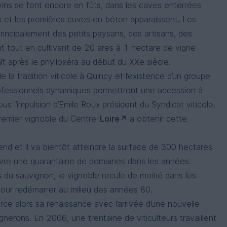
vins se font encore en fûts, dans les caves enterrées
s et les premières cuves en béton apparaissent. Les
rincipalement des petits paysans, des artisans, des
ent tout en cultivant de 20 ares à 1 hectare de vigne
ît après le phylloxéra au début du XXe siècle.
 la tradition viticole à Quincy et l’existence d’un groupe
ofessionnels dynamiques permettront une accession à
us l’impulsion d’Emile Roux président du Syndicat viticole.
remier vignoble du Centre-
Loire
a obtenir cette
end et il va bientôt atteindre la surface de 300 hectares
vivre une quarantaine de domaines dans les années.
 du sauvignon, le vignoble recule de moitié dans les
our redémarrer au milieu des années 80.
ce alors sa renaissance avec l’arrivée d’une nouvelle
gnerons. En 2006, une trentaine de viticulteurs travaillent