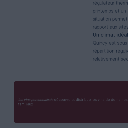
régulateur therm
printemps et un 
situation permet
rapport aux site
Un climat idéa
Quincy est sous 
répartition régul
relativement se
les vins personnalisés
découvre et distribue les vins de domaines
familiaux