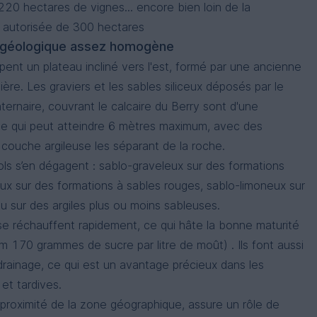
20 hectares de vignes... encore bien loin de la
e autorisée de 300 hectares
e géologique assez homogène
ent un plateau incliné vers l'est, formé par une ancienne
vière. Les graviers et les sables siliceux déposés par le
aternaire, couvrant le calcaire du Berry sont d'une
ble qui peut atteindre 6 mètres maximum, avec des
e couche argileuse les séparant de la roche.
ols s’en dégagent : sablo-graveleux sur des formations
eux sur des formations à sables rouges, sablo-limoneux sur
ou sur des argiles plus ou moins sableuses.
se réchauffent rapidement, ce qui hâte la bonne maturité
um 170 grammes de sucre par litre de moût) . Ils font aussi
drainage, ce qui est un avantage précieux dans les
et tardives.
 proximité de la zone géographique, assure un rôle de