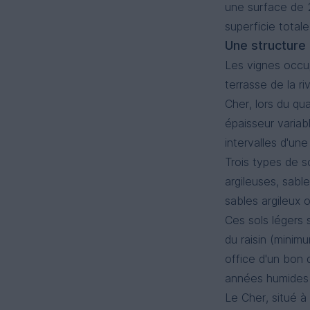
une surface de 2
superficie total
Une structur
Les vignes occup
terrasse de la ri
Cher, lors du qu
épaisseur varia
intervalles d'un
Trois types de s
argileuses, sabl
sables argileux 
Ces sols légers 
du raisin (minim
office d'un bon 
années humides 
Le Cher, situé à