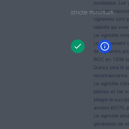
bordelaise. Les 
sous les maison
stricte minimum.
vignerons sont p
salariés qui viv
Le vignoble rena
L’enracinement de
de vignerons pr
l’AOC en 1936 so
Quincy sera le p
reconnaissance.
Le vignoble s'ét
plantés et fait 
Malgré le succès
années 60/70, p
Le vignoble amor
génération de vi