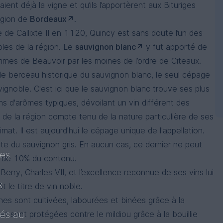
aient déjà la vigne et qu’ils l’apportèrent aux Bituriges
région de
Bordeaux
.
le de Callixte II en 1120, Quincy est sans doute l’un des
bles de la région. Le
sauvignon blanc
y fut apporté de
mes de Beauvoir par les moines de l’ordre de Citeaux.
 le berceau historique du sauvignon blanc, le seul cépage
 vignoble. C'est ici que le sauvignon blanc trouve ses plus
ns d'arômes typiques, dévoilant un vin différent des
 de la région compte tenu de la nature particulière de ses
imat. Il est aujourd'hui le cépage unique de l'appellation.
siste du sauvignon gris. En aucun cas, ce dernier ne peut
ues
s de 10% du contenu.
erry, Charles VII, et l’excellence reconnue de ses vins lui
s
t le titre de vin noble.
ignes sont cultivées, labourées et binées grâce à la
tés au
 et sont protégées contre le mildiou grâce à la bouillie