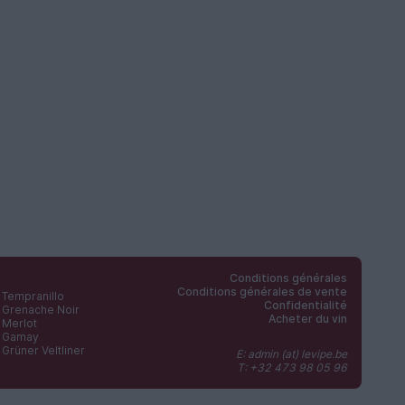
Conditions générales
Conditions générales de vente
Tempranillo
Confidentialité
Grenache Noir
Acheter du vin
Merlot
Gamay
Grüner Veltliner
E: admin (at) levipe.be
T: +32 473 98 05 96