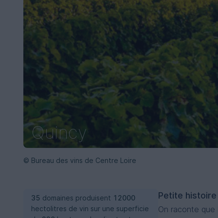
Quincy
© Bureau des vins de Centre Loire
Petite histoir
35
domaines produisent
12000
hectolitres de vin sur une superficie
On raconte que le