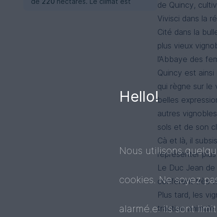
de
220
hectares. Le climat est
de Quincy, cultiv
Vivisci dans la 
Cité dans la bul
plus vieux vigno
l’Abbaye des fem
Quincy est ainsi
qui règne sur le
Hello!
belles expressio
autres vignobles
sols et de son cl
Cà et là, il sub
Nous utilisons quelq
représenter plu
Le Duc Jean de B
cookies. Ne soyez pa
confèrent très tô
Plus tard, les v
alarmé.e: ils sont limi
traction animale