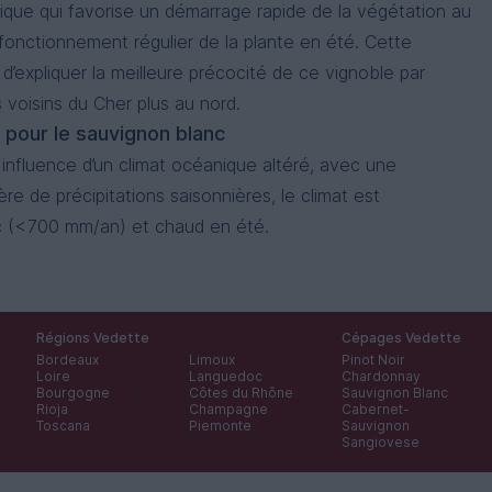
ique qui favorise un démarrage rapide de la végétation au
fonctionnement régulier de la plante en été. Cette
 d’expliquer la meilleure précocité de ce vignoble par
s voisins du Cher plus au nord.
l pour le sauvignon blanc
influence d’un climat océanique altéré, avec une
ière de précipitations saisonnières, le climat est
c (<700 mm/an) et chaud en été.
Régions Vedette
Cépages Vedette
Bordeaux
Limoux
Pinot Noir
Loire
Languedoc
Chardonnay
Bourgogne
Côtes du Rhône
Sauvignon Blanc
Rioja
Champagne
Cabernet-
Toscana
Piemonte
Sauvignon
Sangiovese