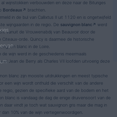
 al wijnstokken verbouwden en deze naar de Bituriges
io
Bordeaux
brachten.
meld in de bul van Callixtus II uit 1120 en is ongetwijfeld
te wijngaarden in de regio. De
sauvignon blanc
werd
ies.
ht vanuit de Vrouwenabdij van Beauvoir door de
 Citeaux-orde. Quincy is daarmee de historische
 ervan
vignon blanc in de Loire.
 de wijn werd in de geschiedenis meermaals
mum
wel Jean de Berry als Charles VII loofden uitvoerig deze
gnon blanc zijn mooiste uitdrukkingen en meest typische
r een wijn wordt onthuld die verschilt van de andere
de regio, gezien de specifieke aard van de bodem en het
non blanc is vandaag de dag de enige druivensoort van de
 en daar vindt je toch wat sauvignon gris maar die mag in
 dan 10% van de wijn vertegenwoordigen.