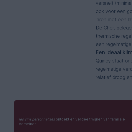
versnelt (minima
ook voor een go
jaren met een lat
De Cher, gelege
thermische regel
een regelmatige
Een ideaal kli
Quincy staat on
regelmatige verd
relatief droog e
les vins personnalisés
ontdekt en verdeelt wijnen van familiale
domeinen