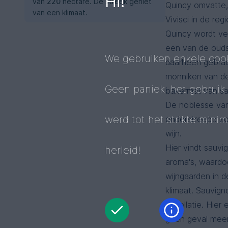
Hi!
van
220
hectare. De streek geniet
Quincy omvatte,
van een
klimaat.
Vivisci in de reg
Quincy wordt ver
een van de ouds
We gebruiken enkele cook
daarheen gebrac
monniken van de
Geen paniek: het gebruik
bakermat van sau
De noblesse van
werd tot het strikte mini
onderstreept: zo
wijn.
Hier vindt sauvi
herleid!
aroma's, waardoo
wijngaarden in 
klimaat. Sauvig
appellatie. Hier
geen geval meer