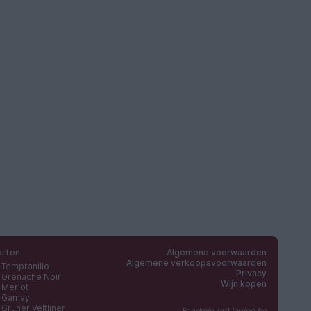
orten
Algemene voorwaarden
Algemene verkoopsvoorwaarden
Tempranillo
Privacy
Grenache Noir
Wijn kopen
Merlot
Gamay
Grüner Veltliner
E: admin (at) levipe.be