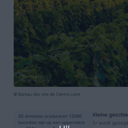
Quincy
© Bureau des vins de Centre Loire
Kleine geschi
35
domeinen produceren
12000
hectoliter wijn op een oppervlakte
Er wordt gezegd