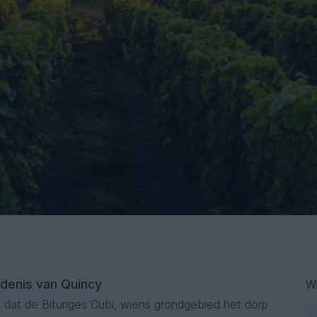
edenis van Quincy
Wi
 dat de Bituriges Cubi, wiens grondgebied het dorp