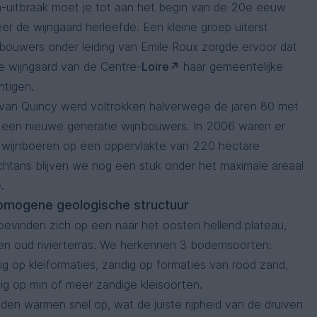
a-uitbraak moet je tot aan het begin van de 20e eeuw
r de wijngaard herleefde. Een kleine groep uiterst
bouwers onder leiding van Emile Roux zorgde ervoor dat
te wijngaard van de Centre-
Loire
haar gemeentelijke
tigen.
van Quincy werd voltrokken halverwege de jaren 80 met
een nieuwe generatie wijnbouwers. In 2006 waren er
 wijnboeren op een oppervlakte van 220 hectare
chtans blijven we nog een stuk onder het maximale areaal
.
homogene geologische structuur
bevinden zich op een naar het oosten hellend plateau,
n oud rivierterras. We herkennen 3 bodemsoorten:
ig op kleiformaties, zandig op formaties van rood zand,
ig op min of meer zandige kleisoorten.
den warmen snel op, wat de juiste rijpheid van de druiven