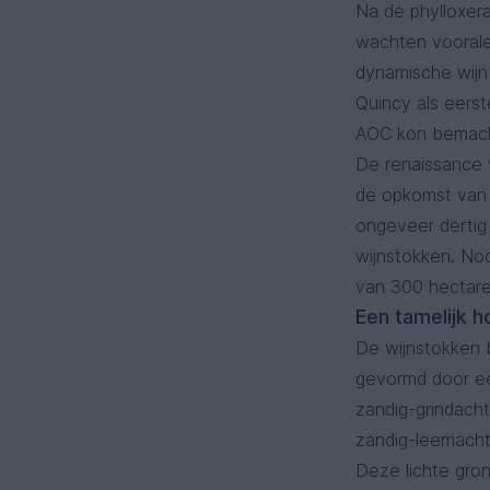
Na de phylloxer
wachten vooralee
dynamische wijn
Quincy als eers
AOC kon bemach
De renaissance 
de opkomst van 
ongeveer dertig
wijnstokken. No
van 300 hectare
Een tamelijk 
De wijnstokken 
gevormd door ee
zandig-grindacht
zandig-leemacht
Deze lichte gron