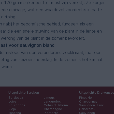
al 170 gram suiker per liter most zijn vereist). Ze zorgen
ede drainage, wat een waardevol voordeel is in natte
e rijping.
n nabij het geografische gebied, fungeert als een
aar die een snelle stuwing van de plant in de lente en
 werking van de plant in de zomer bevordert.
maat voor sauvignon blanc
der invloed van een veranderend zeeklimaat, met een
eling van seizoensneerslag. In de zomer is het klimaat
n warm.
Uitgelichte Streken
Uitgelichte Druivenso
Bordeaux
Limoux
Pinot Noir
Loire
Languedoc
Chardonnay
Bourgogne
Côtes du Rhône
Sauvignon Blanc
Rioja
Champagne
Cabernet-
Toscana
Piemonte
Sauvignon