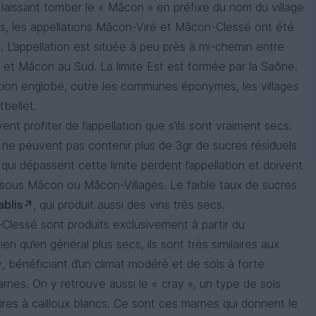
laissant tomber le « Mâcon » en préfixe du nom du village
leurs, les appellations Mâcon-Viré et Mâcon-Clessé ont été
 L’appellation est située à peu près à mi-chemin entre
 et Mâcon au Sud. La limite Est est formée par la Saône.
lation englobe, outre les communes éponymes, les villages
bellet.
nt profiter de l’appellation que s’ils sont vraiment secs.
ils ne peuvent pas contenir plus de 3gr de sucres résiduels
s qui dépassent cette limite perdent l’appellation et doivent
 sous Mâcon ou Mâcon-Villages. Le faible taux de sucres
ablis
, qui produit aussi des vins très secs.
-Clessé sont produits exclusivement à partir du
Bien qu’en général plus secs, ils sont très similaires aux
ly, bénéficiant d’un climat modéré et de sols à forte
rnes. On y retrouve aussi le « cray », un type de sols
res à cailloux blancs. Ce sont ces marnes qui donnent le