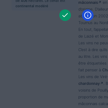
de
406
hectares. Le climat est
mâconnais
en 
continental modéré
d’origine. D’ail
abolies en 2002.
Tournus au Nord
En tout, l’appel
de Laizé et Mont
Les vins ne peuve
C’est à dire qu’
au litre. Les vin
être étiquetées
fait penser à
Ch
Les vins de Viré
chardonnay
. 
voisins de Pouil
proportion de ma
mâconnais calcai