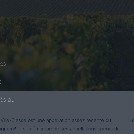
ues
s
tés au
Viré-Clessé est une appellation assez recente du
Le
ignon
. Il se démarque de ses appellations soeurs du