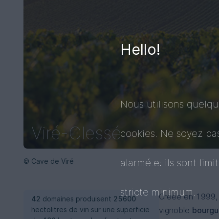
Hello!
Nous utilisons quelq
Viré-Clessé
cookies. Ne soyez pa
© Cave de Viré
alarmé.e: ils sont limi
stricte minimum.
Créée en 1999, 
42
domaines produisent
25600
hectolitres de vin sur une superficie
vignoble
bourgu