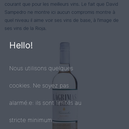
courant que pour les meilleurs vins. Le fait que David
Sampedro ne montre ici aucun compromis montre à
quel niveau il aime voir ses vins de base, à l'image de
ses vins de la Rioja.
Hello!
Nous utilisons quelques
cookies. Ne soyez pas
alarmé.e: ils sont limités au
stricte minimum.