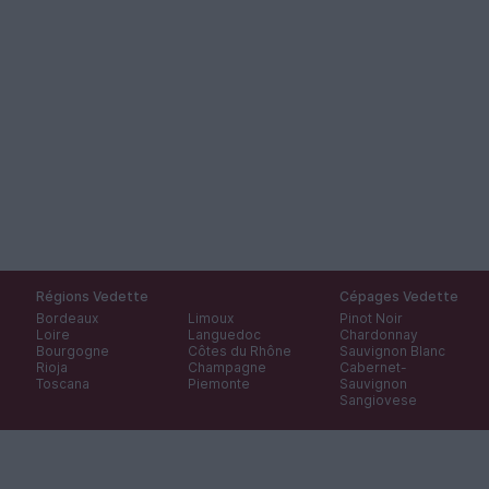
Régions Vedette
Cépages Vedette
Bordeaux
Limoux
Pinot Noir
Loire
Languedoc
Chardonnay
Bourgogne
Côtes du Rhône
Sauvignon Blanc
Rioja
Champagne
Cabernet-
Toscana
Piemonte
Sauvignon
Sangiovese