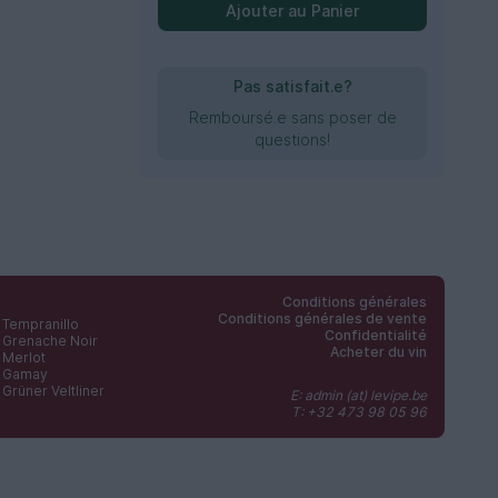
Ajouter au Panier
Pas satisfait.e?
Remboursé.e sans poser de
questions!
Conditions générales
Conditions générales de vente
Tempranillo
Confidentialité
Grenache Noir
Acheter du vin
Merlot
Gamay
Grüner Veltliner
E: admin (at) levipe.be
T: +32 473 98 05 96