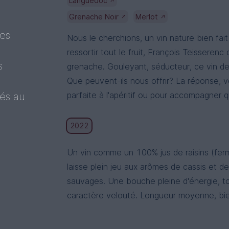
Languedoc
↗
Grenache Noir
Merlot
↗
↗
ues
Nous le cherchions, un vin nature bien fai
ressortir tout le fruit, François Teissere
s
grenache. Gouleyant, séducteur, ce vin de 
Que peuvent-ils nous offrir? La réponse, vo
parfaite à l'apéritif ou pour accompagner q
tés au
2022
Un vin comme un 100% jus de raisins (fer
laisse plein jeu aux arômes de cassis et de
sauvages. Une bouche pleine d'énergie, t
caractère velouté. Longueur moyenne, bie