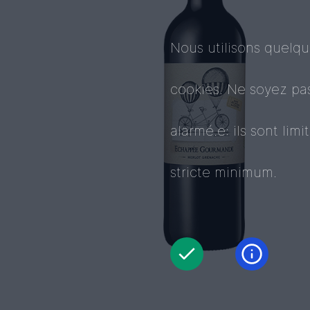
Nous utilisons quelq
cookies. Ne soyez pa
alarmé.e: ils sont limi
stricte minimum.