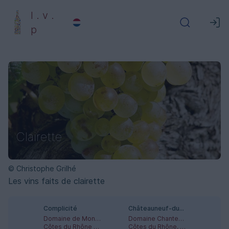
l . v .
p
Clairette
© Christophe Grilhé
Les vins faits de clairette
Complicité
Châteauneuf-du-Pape Blanc
Domaine de Montvac
Domaine Chante-Cigale
Côtes du Rhône méridionales, Vacqueyras
Côtes du Rhône, Châteauneuf-du-Pape