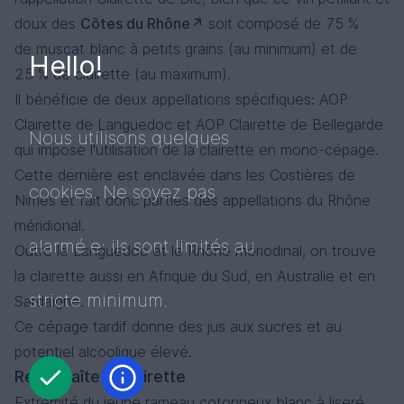
doux des
Côtes du Rhône
soit composé de 75 %
de muscat blanc à petits grains (au minimum) et de
Hello!
25 % de clairette (au maximum).
Il bénéficie de deux appellations spécifiques: AOP
Clairette de Languedoc et AOP Clairette de Bellegarde
Nous utilisons quelques
qui impose l'utilisation de la clairette en mono-cépage.
Cette dernière est enclavée dans les Costières de
cookies. Ne soyez pas
Nimes et fait donc parties des appellations du Rhône
méridional.
alarmé.e: ils sont limités au
Outre le Languedoc et le Rhône mériodinal, on trouve
la clairette aussi en Afrique du Sud, en Australie et en
stricte minimum.
Sardaigne.
Ce cépage tardif donne des jus aux sucres et au
potentiel alcoolique élevé.
Reconnaîte la clairette
Extrémité du jeune rameau cotonneux blanc à liseré