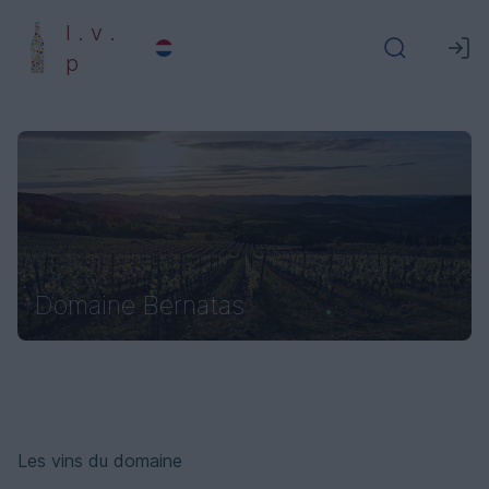
l . v .
p
Domaine Bernatas
Les vins du domaine