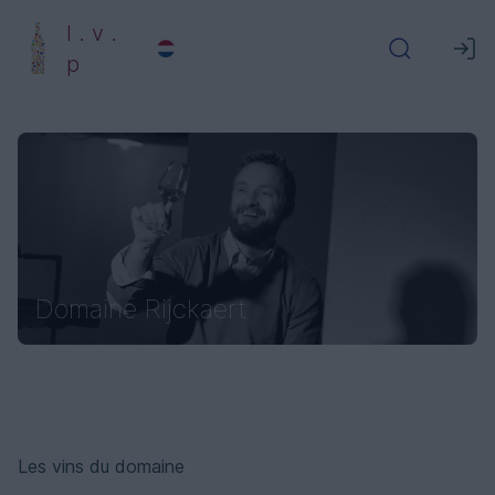
l . v .
p
Domaine Rijckaert
Les vins du domaine