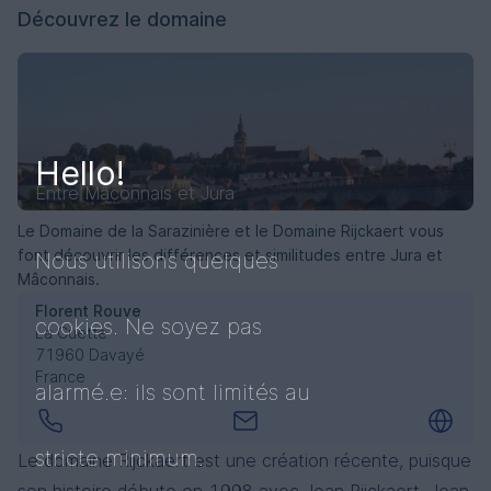
Découvrez le domaine
Correaux
Uva Cordata
Pouilly-Fuissé Vieilles Vignes
Bourgogne, Beaujolais
Bourgogne
Bourgogne, Pouilly-Fuissé
Gamay noir à jus blanc
Chardonnay
Chardonnay
Hello!
Entre Mâconnais et Jura
Le Domaine de la Sarazinière et le Domaine Rijckaert vous
font découvrir les différences et similitudes entre Jura et
Nous utilisons quelques
Mâconnais.
Florent Rouve
L'Epinet
La Roche Vineuse 'Levant'
cookies. Ne soyez pas
La Cuette
Bourgogne, Viré-Clessé
Bourgogne, Mâconnais
71960 Davayé
Chardonnay
Chardonnay
France
alarmé.e: ils sont limités au
stricte minimum.
Le domaine Rijckaert est une création récente, puisque