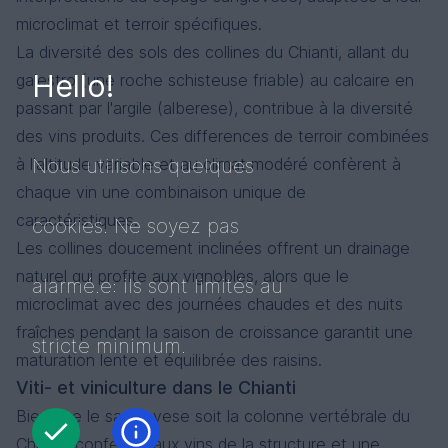
microclimat et terroir spécifiques.
La diversité des sols des collines du Chianti, allant du
Hello!
galestro (une roche schisteuse friable) au calcaire en
passant par l'argile (alberese), contribue à la diversité
des vins produits. Ces differences de terroir combinées
Nous utilisons quelques
à l'altitude variable et au climat modéré confèrent à
chaque vin une combinaison unique de
caractéristiques.
cookies. Ne soyez pas
Les collines doucement inclinées offrent un drainage
naturel qui profite aux vignobles, alors que le
alarmé.e: ils sont limités au
microclimat avec des journées chaudes et des nuits
fraîches pendant la saison de croissance garantit une
stricte minimum.
maturation lente et équilibrée des raisins.
Viti- et viniculture dans le Chianti
Bien que le sangiovese soit la colonne vertébrale du
Chianti, conférant aux vins de la structure et une