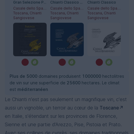
Gran Selezione Paronza
Chianti Classico Riserva
Chianti Classico
Casale dello Sparviero
Casale dello Sparviero
Casale dello Sparviero
Toscana, Chianti
Toscana, Chianti
Toscana, Chianti
Sangiovese
Sangiovese
Sangiovese
Plus de 5000
domaines produisent
1000000
hectolitres
de vin sur une superficie de
25600
hectares. Le climat
est
méditerranéen
Le Chianti n'est pas seulement un magnifique vin, c'est
aussi un vignoble, un terroir au cœur de la
Toscane
en Italie, s'étendant sur les provinces de Florence,
Sienne et une partie d'Arezzo, Pise, Pistoia et Prato.
Avec ses collines de cyprès, ses domaines traditionnels