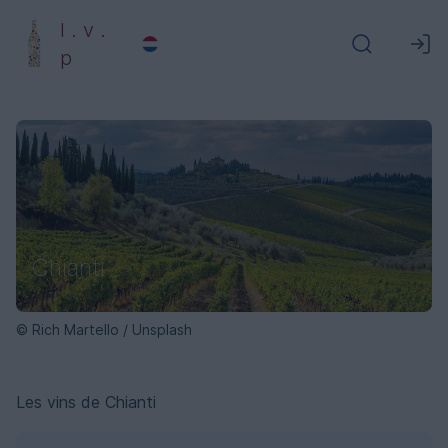
l . v .
p
Chianti
© Rich Martello / Unsplash
Les vins de Chianti