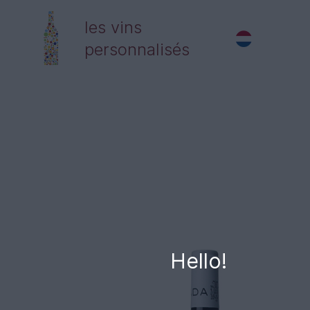
les vins
personnalisés
Hello!