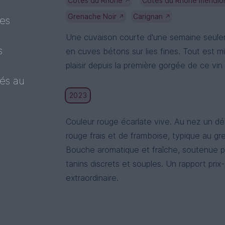
Côtes du Rhône
Côtes du Rhône méridio
↗
Grenache Noir
Carignan
↗
↗
ues
Une cuvaison courte d'une semaine seule
s
en cuves bétons sur lies fines. Tout est mis 
plaisir depuis la première gorgée de ce vin 
tés au
2023
Couleur rouge écarlate vive. Au nez un déli
rouge frais et de framboise, typique au gr
Bouche aromatique et fraîche, soutenue p
tanins discrets et souples. Un rapport prix-p
extraordinaire.