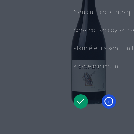
Nous utilisons quelq
cookies. Ne soyez pa
alarmé.e: ils sont limi
stricte minimum.