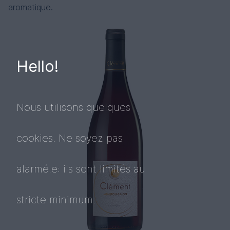
aromatique.
Hello!
Nous utilisons quelques
cookies. Ne soyez pas
alarmé.e: ils sont limités au
stricte minimum.