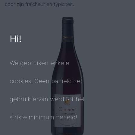
door zijn fraicheur en typiciteit.
Hi!
We gebruiken enkele
cookies. Geen paniek: het
gebruik ervan werd tot het
strikte minimum herleid!