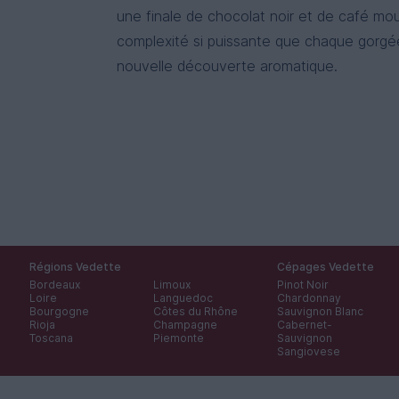
une finale de chocolat noir et de café mo
complexité si puissante que chaque gorgé
nouvelle découverte aromatique.
Régions Vedette
Cépages Vedette
Bordeaux
Limoux
Pinot Noir
Loire
Languedoc
Chardonnay
Bourgogne
Côtes du Rhône
Sauvignon Blanc
Rioja
Champagne
Cabernet-
Toscana
Piemonte
Sauvignon
Sangiovese