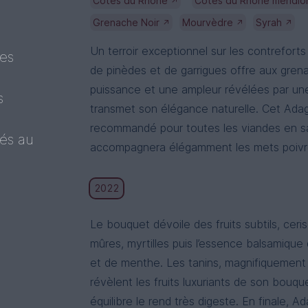
Côtes du Rhône
Côtes du Rhône méridio
↗
Grenache Noir
Mourvèdre
Syrah
↗
↗
↗
Un terroir exceptionnel sur les contrefor
ues
de pinèdes et de garrigues offre aux gre
puissance et une ampleur révélées par une 
s
transmet son élégance naturelle. Cet A
recommandé pour toutes les viandes en sauc
tés au
accompagnera élégamment les mets poivr
2022
Le bouquet dévoile des fruits subtils, ceris
mûres, myrtilles puis l’essence balsamique 
et de menthe. Les tanins, magnifiquement
révèlent les fruits luxuriants de son bouqu
équilibre le rend très digeste. En finale, 