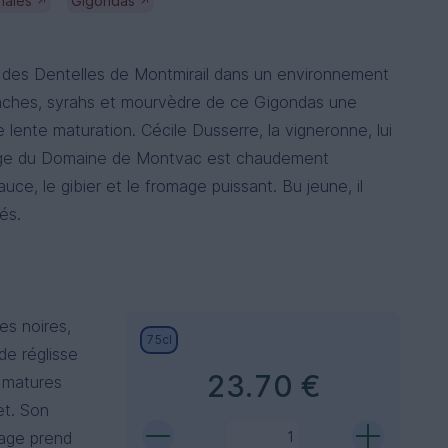
nales
Gigondas
↗
↗
ts des Dentelles de Montmirail dans un environnement
naches, syrahs et mourvèdre de ce Gigondas une
lente maturation. Cécile Dusserre, la vigneronne, lui
dage du Domaine de Montvac est chaudement
e, le gibier et le fromage puissant. Bu jeune, il
és.
es noires,
75cl
de réglisse
23.70 €
 matures
et. Son
Adage prend