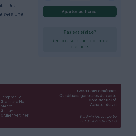
ulu. Une
Ajouter au Panier
e sera une
Pas satisfait.e?
Remboursé.e sans poser de
questions!
Conditions générales
Conditions générales de vente
Tempranillo
Confidentialité
Grenache Noir
Acheter du vin
Merlot
Gamay
Grüner Veltliner
E: admin (at) levipe.be
T: +32 473 98 05 96