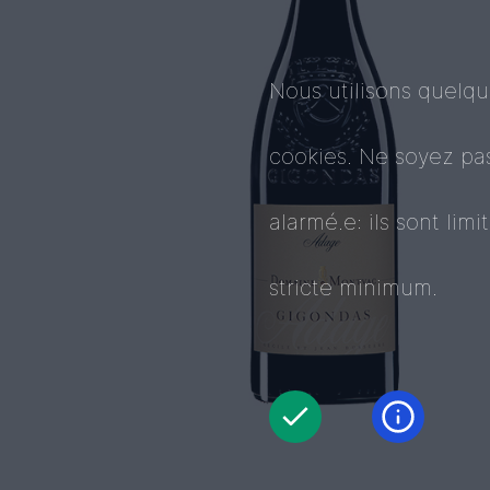
Nous utilisons quelq
cookies. Ne soyez pa
alarmé.e: ils sont limi
stricte minimum.