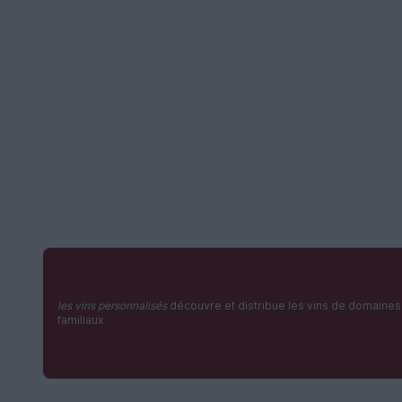
les vins personnalisés
découvre et distribue les vins de domaines
familiaux