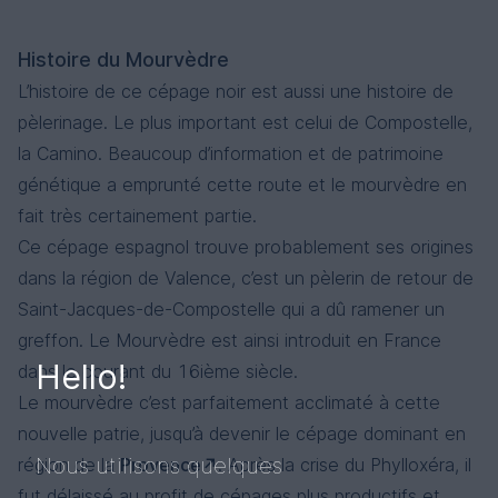
Histoire du Mourvèdre
L’histoire de ce cépage noir est aussi une histoire de
pèlerinage. Le plus important est celui de Compostelle,
la Camino. Beaucoup d’information et de patrimoine
génétique a emprunté cette route et le mourvèdre en
fait très certainement partie.
Ce cépage espagnol trouve probablement ses origines
dans la région de Valence, c’est un pèlerin de retour de
Saint-Jacques-de-Compostelle qui a dû ramener un
greffon. Le Mourvèdre est ainsi introduit en France
Hello!
dans le courant du 16ième siècle.
Le mourvèdre c’est parfaitement acclimaté à cette
nouvelle patrie, jusqu’à devenir le cépage dominant en
Nous utilisons quelques
région de la
Provence
. Après la crise du Phylloxéra, il
fut délaissé au profit de cépages plus productifs et