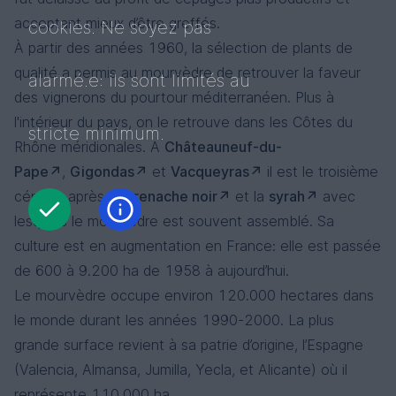
acceptant mieux d’être greffés.
cookies. Ne soyez pas
À partir des années 1960, la sélection de plants de
qualité a permis au mourvèdre de retrouver la faveur
alarmé.e: ils sont limités au
des vignerons du pourtour méditerranéen. Plus à
l'intérieur du pays, on le retrouve dans les Côtes du
stricte minimum.
Rhône méridionales. A
Châteauneuf-du-
Pape
,
Gigondas
et
Vacqueyras
il est le troisième
cépage après le
grenache noir
et la
syrah
avec
lesquels le mourvèdre est souvent assemblé. Sa
culture est en augmentation en France: elle est passée
de 600 à 9.200 ha de 1958 à aujourd’hui.
Le mourvèdre occupe environ 120.000 hectares dans
le monde durant les années 1990-2000. La plus
grande surface revient à sa patrie d’origine, l’Espagne
(Valencia, Almansa, Jumilla, Yecla, et Alicante) où il
représente 110.000 ha.