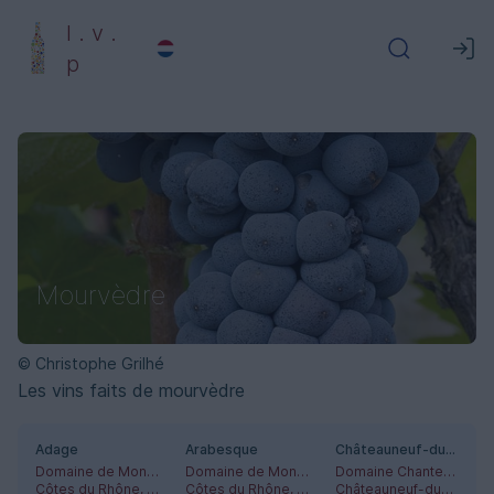
l . v .
p
Mourvèdre
© Christophe Grilhé
Les vins faits de mourvèdre
Adage
Arabesque
Châteauneuf-du-Pape Rouge
Domaine de Montvac
Domaine de Montvac
Domaine Chante-Cigale
Côtes du Rhône, Gigondas
Côtes du Rhône, Vacqueyras
Châteauneuf-du-Pape, Côtes du Rhône