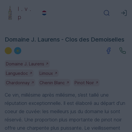
l . v .
p
Domaine J. Laurens - Clos des Demoiselles
Domaine J. Laurens
↗
Languedoc
Limoux
↗
↗
Chardonnay
Chenin Blanc
Pinot Noir
↗
↗
↗
Ce vin, millésime après millésime, s’est taillé une
réputation exceptionnelle. Il est élaboré au départ d'un
coeur de cuvée: les meilleurs jus du domaine lui sont
réservé. Une proportion plus importante de pinot noir
offre une charpente plus puissante. Le vieillissement