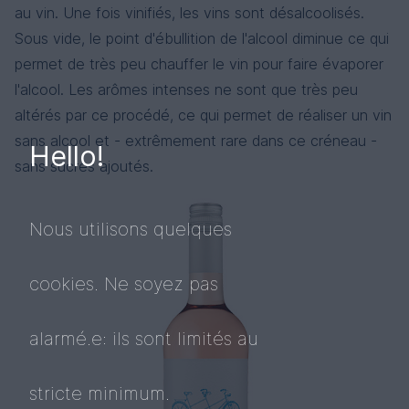
au vin. Une fois vinifiés, les vins sont désalcoolisés.
Sous vide, le point d'ébullition de l'alcool diminue ce qui
permet de très peu chauffer le vin pour faire évaporer
l'alcool. Les arômes intenses ne sont que très peu
altérés par ce procédé, ce qui permet de réaliser un vin
sans alcool et - extrêmement rare dans ce créneau -
Hello!
sans sucres ajoutés.
Nous utilisons quelques
cookies. Ne soyez pas
alarmé.e: ils sont limités au
stricte minimum.