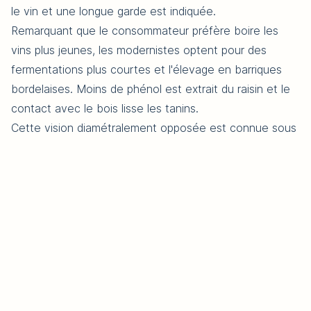
le vin et une longue garde est indiquée.
Remarquant que le consommateur préfère boire les
vins plus jeunes, les modernistes optent pour des
fermentations plus courtes et l'élevage en barriques
bordelaises. Moins de phénol est extrait du raisin et le
contact avec le bois lisse les tanins.
Cette vision diamétralement opposée est connue sous
le nom de guerre du Barolo, les traditionalistes
revendiquant que l'âme du Barolo est gâchée par cette
approche plus rapide.
Conditions générales
Conditions générales de
vente
les vins personnalisés
Confidentialité
découvre et distribue les
Acheter du vin
vins de domaines familiaux