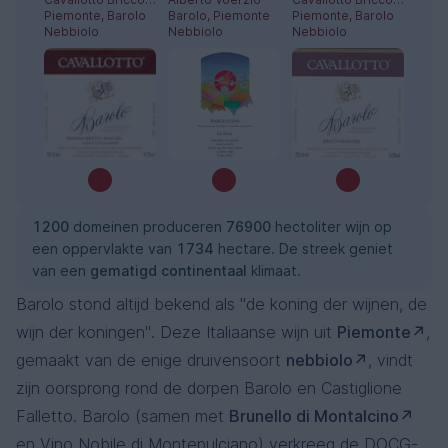
Piemonte, Barolo
Barolo, Piemonte
Piemonte, Barolo
Nebbiolo
Nebbiolo
Nebbiolo
1200
domeinen produceren
76900
hectoliter wijn op
een oppervlakte van
1734
hectare. De streek geniet
van een
gematigd continentaal
klimaat.
Barolo stond altijd bekend als "de koning der wijnen, de
wijn der koningen". Deze Italiaanse wijn uit
Piemonte
,
gemaakt van de enige druivensoort
nebbiolo
, vindt
zijn oorsprong rond de dorpen Barolo en Castiglione
Falletto. Barolo (samen met
Brunello di Montalcino
en Vino Nobile di Montepulciano) verkreeg de DOCG-