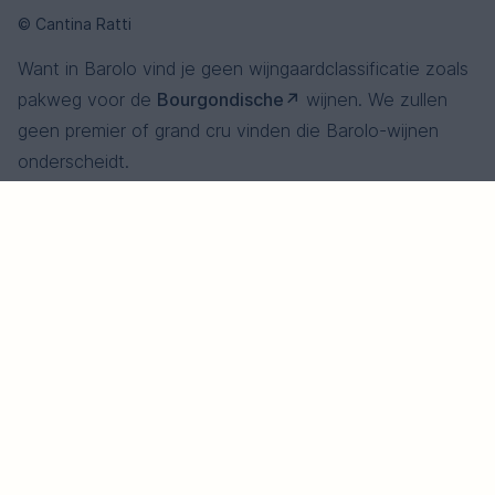
© Cantina Ratti
Want in Barolo vind je geen wijngaardclassificatie zoals
pakweg voor de
Bourgondische
wijnen. We zullen
geen premier of grand cru vinden die Barolo-wijnen
onderscheidt.
Uiteraard zijn de beste wijngaarden bekend bij de
fervente wijnliefhebbers. Want hier is, meer dan in
welke andere wijngaard ter wereld dan ook, de
interactie tussen druivensoort en terroir cruciaal. We
moeten ons het begrip terroir hiervoor in de breedste
zin voorstellen. Het gaat niet alleen om de geologische
samenstelling van de bodem, maar ook om de
blootstelling aan de zon, de helling en drainage. Al deze
elementen spelen een rol bij een druivensoort die zo
grillig is als nebbiolo.