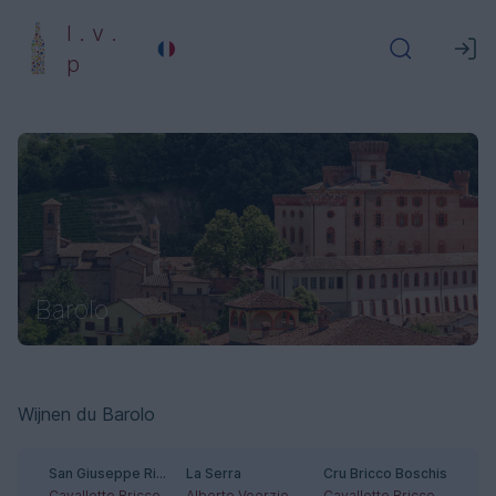
l . v .
p
Barolo
Wijnen du Barolo
San Giuseppe Riserva
La Serra
Cru Bricco Boschis
Cavallotto Bricco Boschis
Alberto Voerzio
Cavallotto Bricco Boschis