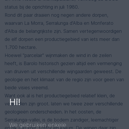
status bij de oprichting in juli 1980.
Rond dit paar draaien nog negen andere dorpen,
waarvan La Morra, Serralunga d'Alba en Monferato
d'Alba de belangrijkste zijn. Samen vertegenwoordigen
de elf dorpen een productiegebied van iets meer dan
1.700 hectare.
Hoewel "parcelair" wijnmaken de wind in de zeilen
heeft, is Barolo historisch gezien altijd een vermenging
van druiven uit verschillende wijngaarden geweest. De
geologie en het klimaat van de regio zijn voor geen van
beide visies vreemd.
Want ook al is het productiegebied relatief klein, de
Hi!
verschillen zijn groot. laten we twee zeer verschillende
geologieën onderscheiden. In het oosten, de
Serralunga-vallei, is de bodem zandiger, leemachtiger
We gebruiken enkele
en rijk aan ijzer, fosfor en kalium. De wijnen daar zijn