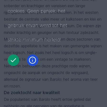
soberder en krachtiger en vereisen een lange
cookies. Geen paniek: het
rijpingsperiode om zich te ontwikkelen. In het westen
bestaat de centrale vallei meer uit kalksteen en klei en
gebruik ervan werd tot het
bevat ze meer mangaan en magnesium. De wijnen zijn
minder krachtig en geuriger en hun textuur zijdezacht.
Met zulke grote verschillen tussen deze sectoren van
strikte minimum herleid!
dezelfde appellatie is het maken van gemengde wijnen
heel logisch. Net zoals het heel logisch is om single-
vineyards te maken om een ​​vintage te markeren.
Niettemin behouden deze prachtige rode wijnen,
ongeacht de aanpak en ongeacht de wijngaard,
allemaal de signatuur van Barolo: het aroma van teer
en rozen.
De zoektocht naar kwaliteit
De populariteit van Barolo heeft ertoe geleid dat
nebbiolo op alle percelen van de appellatie is