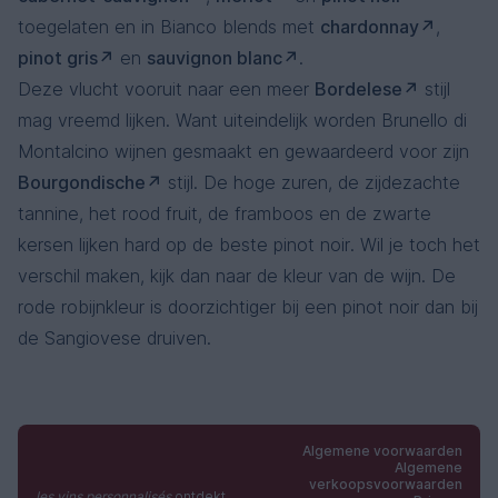
toegelaten en in Bianco blends met
chardonnay
,
pinot gris
en
sauvignon blanc
.
Deze vlucht vooruit naar een meer
Bordelese
stijl
mag vreemd lijken. Want uiteindelijk worden Brunello di
Montalcino wijnen gesmaakt en gewaardeerd voor zijn
Bourgondische
stijl. De hoge zuren, de zijdezachte
tannine, het rood fruit, de framboos en de zwarte
kersen lijken hard op de beste pinot noir. Wil je toch het
verschil maken, kijk dan naar de kleur van de wijn. De
rode robijnkleur is doorzichtiger bij een pinot noir dan bij
de Sangiovese druiven.
Algemene voorwaarden
Algemene
verkoopsvoorwaarden
les vins personnalisés
ontdekt