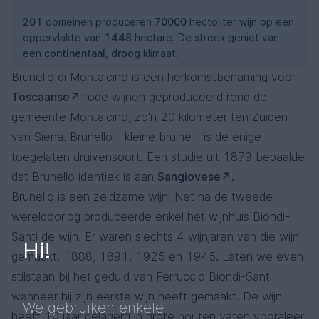
201
domeinen produceren
70000
hectoliter wijn op een
oppervlakte van
1448
hectare. De streek geniet van
een
continentaal, droog
klimaat.
Brunello di Montalcino is een herkomstbenaming voor
Toscaanse
rode wijnen geproduceerd rond de
gemeente Montalcino, zo'n 20 kilometer ten Zuiden
van Siëna. Brunello - kleine bruine - is de enige
toegelaten druivensoort. Een studie uit 1879 bepaalde
dat Brunello identiek is aan
Sangiovese
.
Brunello is een zeldzame wijn. Net na de tweede
wereldoorlog produceerde enkel het wijnhuis Biondi-
Santi de wijn. Er waren slechts 4 wijnjaren van die wijn
Hi!
gemaakt: 1888, 1891, 1925 en 1945. Laten we even
stilstaan bij het geduld van Ferruccio Biondi-Santi
wanneer hij zijn eerste wijn heeft gemaakt. De wijn
We gebruiken enkele
heeft 10 jaar gelagerd in grote houten vaten vooraleer