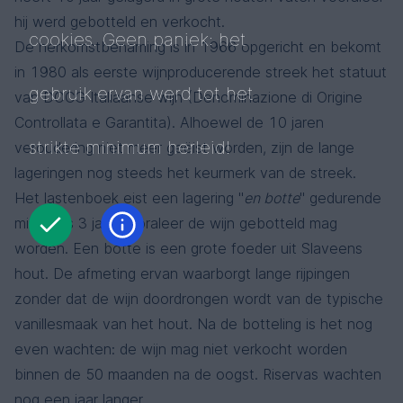
hij werd gebotteld en verkocht.
cookies. Geen paniek: het
De herkomstbenaming is in 1966 opgericht en bekomt
in 1980 als eerste wijnproducerende streek het statuut
gebruik ervan werd tot het
van DOCG Italiaanse wijn (Denominazione di Origine
Controllata e Garantita). Alhoewel de 10 jaren
strikte minimum herleid!
veroudering niet meer geëist worden, zijn de lange
lageringen nog steeds het keurmerk van de streek.
Het lastenboek eist een lagering "
en botte
" gedurende
minstens 3 jaar vooraleer de wijn gebotteld mag
worden. Een botte is een grote foeder uit Slaveens
hout. De afmeting ervan waarborgt lange rijpingen
zonder dat de wijn doordrongen wordt van de typische
vanillesmaak van het hout. Na de botteling is het nog
even wachten: de wijn mag niet verkocht worden
binnen de 50 maanden na de oogst. Riservas wachten
nog een jaar langer.