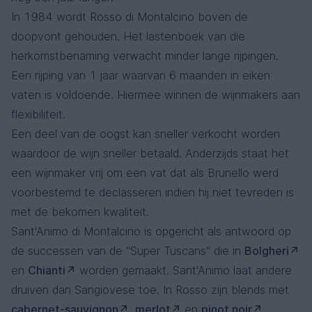
In 1984 wordt Rosso di Montalcino boven de
doopvont gehouden. Het lastenboek van die
herkomstbenaming verwacht minder lange rijpingen.
Een rijping van 1 jaar waarvan 6 maanden in eiken
vaten is voldoende. Hiermee winnen de wijnmakers aan
flexibiliteit.
Een deel van de oogst kan sneller verkocht worden
waardoor de wijn sneller betaald. Anderzijds staat het
een wijnmaker vrij om een vat dat als Brunello werd
voorbestemd te declasseren indien hij niet tevreden is
met de bekomen kwaliteit.
Sant'Animo di Montalcino is opgericht als antwoord op
de successen van de "Super Tuscans" die in
Bolgheri
en
Chianti
worden gemaakt. Sant'Animo laat andere
druiven dan Sangiovese toe. In Rosso zijn blends met
cabernet-sauvignon
,
merlot
en
pinot noir