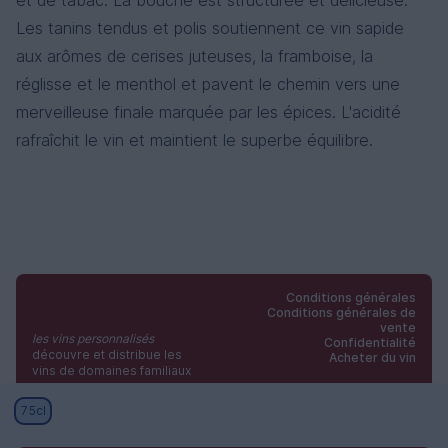
et de tabac. La bouche est structurée et délicieuse.
Les tanins tendus et polis soutiennent ce vin sapide
aux arômes de cerises juteuses, la framboise, la
réglisse et le menthol et pavent le chemin vers une
merveilleuse finale marquée par les épices. L'acidité
rafraîchit le vin et maintient le superbe équilibre.
Conditions générales
Conditions générales de
vente
les vins personnalisés
Confidentialité
découvre et distribue les
Acheter du vin
vins de domaines familiaux
E: admin (at) levipe.be
75cl
T: +32 473 98 05 96