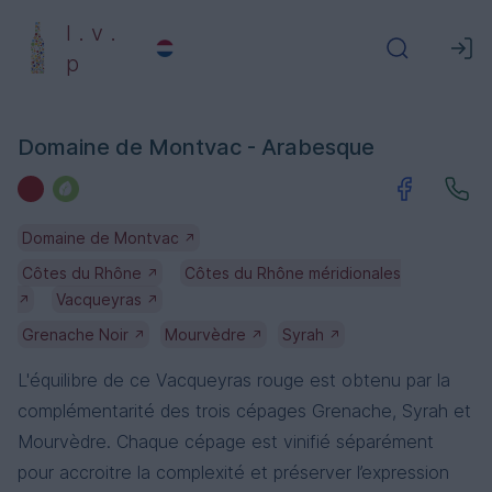
l . v .
p
Domaine de Montvac - Arabesque
Domaine de Montvac
↗
Côtes du Rhône
Côtes du Rhône méridionales
↗
Vacqueyras
↗
↗
Grenache Noir
Mourvèdre
Syrah
↗
↗
↗
L'équilibre de ce Vacqueyras rouge est obtenu par la
complémentarité des trois cépages Grenache, Syrah et
Mourvèdre. Chaque cépage est vinifié séparément
pour accroitre la complexité et préserver l’expression