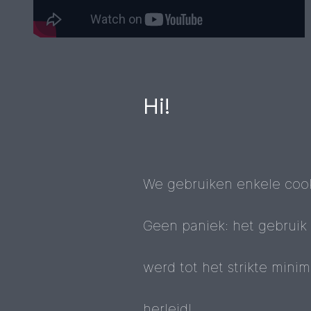
Hi!
We gebruiken enkele cook
Geen paniek: het gebruik
werd tot het strikte mini
herleid!