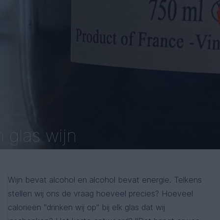
 glas wijn
Wijn bevat alcohol en alcohol bevat energie. Telkens
stellen wij ons de vraag hoeveel precies? Hoeveel
calorieën "drinken wij op" bij elk glas dat wij