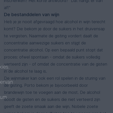
inschenken? Het korte antwoord? "Dat hangt er van
af!"
De bestanddelen van wijn
Heb je je nooit afgevraagd hoe alcohol in wijn terecht
komt? Die bekom je door de suikers in het druivensap
te vergisten. Naarmate de gisting vordert daalt de
concentratie aanwezige suikers en stijgt de
concentratie alcohol. Op een bepaald punt stopt dat
proces: ofwel spontaan - omdat de suikers volledig
verteerd zijn - of omdat de concentratie van de gisten
ies.
in de alcohol te laag is.
De wijnmaker kan ook een rol spelen in de sturing van
 ervan
de gisting. Porto bekom je bijvoorbeeld door
brandewijn toe te voegen aan de most. De alcohol
mum
doodt de gisten en de suikers die niet verteerd zijn
geeft de zoete smaak aan die wijn. Nobele zoete