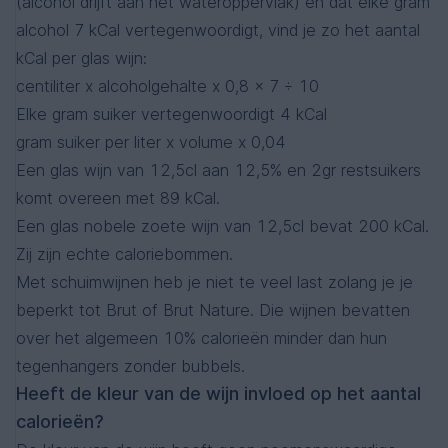
(alcohol drijft aan het wateroppervlak) en dat elke gram
alcohol 7 kCal vertegenwoordigt, vind je zo het aantal
kCal per glas wijn:
centiliter x alcoholgehalte x 0,8 x 7 ÷ 10
Elke gram suiker vertegenwoordigt 4 kCal
gram suiker per liter x volume x 0,04
Een glas wijn van 12,5cl aan 12,5% en 2gr restsuikers
komt overeen met 89 kCal.
Een glas nobele zoete wijn van 12,5cl bevat 200 kCal.
Zij zijn echte caloriebommen.
Met schuimwijnen heb je niet te veel last zolang je je
beperkt tot Brut of Brut Nature. Die wijnen bevatten
over het algemeen 10% calorieën minder dan hun
tegenhangers zonder bubbels.
Heeft de kleur van de wijn invloed op het aantal
calorieën?