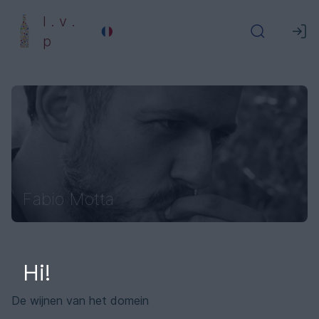
l . v .
p
Fabio Motta
Hi!
De wijnen van het domein