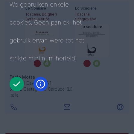
We gebruiken enkele
Le Gonnare
Lo Scudiere
Toscana, Bolgheri
Toscana
Syrah, Merlot
Sangiovese
cookies. Geen paniek: het
gebruik ervan werd tot het
strikte minimum herleid!
Fabio Motta
Vigna al Cavaliere 61
57022 Castagneto Carducci (LI)
Italia