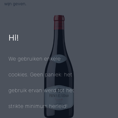
wijn geven.
Hi!
We gebruiken enkele
cookies. Geen paniek: het
gebruik ervan werd tot het
strikte minimum herleid!