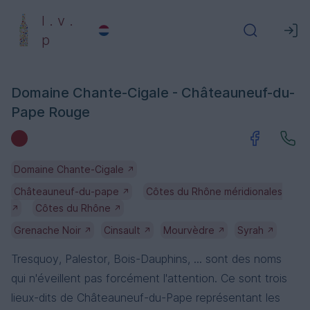
l . v .
p
Domaine Chante-Cigale - Châteauneuf-du-
Pape Rouge
Domaine Chante-Cigale
↗
Châteauneuf-du-pape
Côtes du Rhône méridionales
↗
Côtes du Rhône
↗
↗
Grenache Noir
Cinsault
Mourvèdre
Syrah
↗
↗
↗
↗
Tresquoy, Palestor, Bois-Dauphins, ... sont des noms
qui n'éveillent pas forcément l'attention. Ce sont trois
lieux-dits de Châteauneuf-du-Pape représentant les