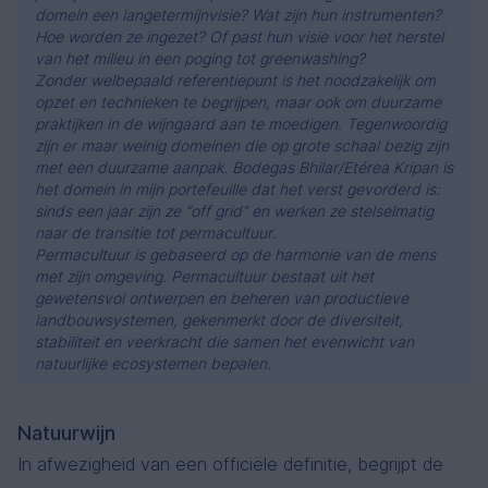
domein een langetermijnvisie? Wat zijn hun instrumenten?
Hoe worden ze ingezet? Of past hun visie voor het herstel
van het milieu in een poging tot greenwashing?
Zonder welbepaald referentiepunt is het noodzakelijk om
opzet en technieken te begrijpen, maar ook om duurzame
praktijken in de wijngaard aan te moedigen. Tegenwoordig
zijn er maar weinig domeinen die op grote schaal bezig zijn
met een duurzame aanpak. Bodegas Bhilar/Etérea Kripan is
het domein in mijn portefeuille dat het verst gevorderd is:
sinds een jaar zijn ze "off grid" en werken ze stelselmatig
naar de transitie tot permacultuur.
Permacultuur is gebaseerd op de harmonie van de mens
met zijn omgeving. Permacultuur bestaat uit het
gewetensvol ontwerpen en beheren van productieve
landbouwsystemen, gekenmerkt door de diversiteit,
stabiliteit en veerkracht die samen het evenwicht van
natuurlijke ecosystemen bepalen.
Natuurwijn
In afwezigheid van een officiële definitie, begrijpt de