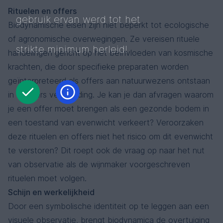
Rituelen en offers
gebruik ervan werd tot het
Biodynamische eisen zijn niet beperkt tot ecologische
of agronomische overwegingen. Ze vereisen rituele
strikte minimum herleid!
handelingen gericht op het beïnvloeden van kosmische
krachten, die door specifieke preparaten worden
geïnterpreteerd als offers aan natuurwezens ontstaan
in Steiners verbeelding. Je kan je dan afvragen waarom
je een offer moet brengen als een gezonde bodem in
een toestand van evenwicht verkeert? Veroorzaken
deze rituelen en offers niet het risico om dit evenwicht
te verstoren? Dit roept ook de vraag op naar het nut
van observatie als de wijnmaker voorgeschreven
rituelen moet volgen.
Schijn en werkelijkheid
Door een symbolische identiteit op te leggen aan een
visuele observatie, brengt biodynamica de overtuiging