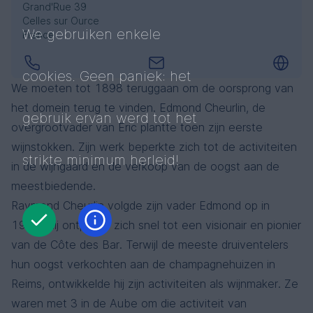
Grand'Rue 39
Celles sur Ource
We gebruiken enkele
France
cookies. Geen paniek: het
We moeten tot 1898 teruggaan om de oorsprong van
het domein terug te vinden. Edmond Cheurlin, de
gebruik ervan werd tot het
overgrootvader van Eric plantte toen zijn eerste
wijnstokken. Zijn werk beperkte zich tot de activiteiten
strikte minimum herleid!
in de wijngaard en de verkoop van de oogst aan de
meestbiedende.
Raymond Cheurlin volgde zijn vader Edmond op in
1930. Hij ontpopte zich snel tot een visionair en pionier
van de Côte des Bar. Terwijl de meeste druiventelers
hun oogst verkochten aan de champagnehuizen in
Reims, ontwikkelde hij zijn activiteiten als wijnmaker. Ze
waren met 3 in de Aube om die activiteit van