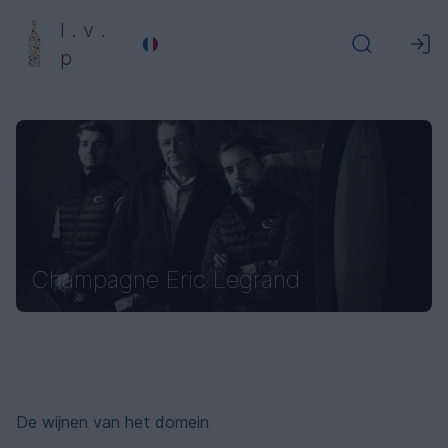
l . v .
p
Champagne Eric Legrand
De wijnen van het domein