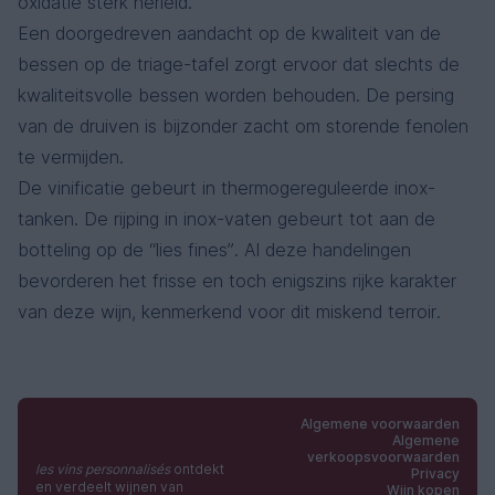
oxidatie sterk herleid.
Een doorgedreven aandacht op de kwaliteit van de
bessen op de triage-tafel zorgt ervoor dat slechts de
kwaliteitsvolle bessen worden behouden. De persing
van de druiven is bijzonder zacht om storende fenolen
te vermijden.
De vinificatie gebeurt in thermogereguleerde inox-
tanken. De rijping in inox-vaten gebeurt tot aan de
botteling op de “lies fines”. Al deze handelingen
bevorderen het frisse en toch enigszins rijke karakter
van deze wijn, kenmerkend voor dit miskend terroir.
Algemene voorwaarden
Algemene
verkoopsvoorwaarden
les vins personnalisés
ontdekt
Privacy
en verdeelt wijnen van
Wijn kopen