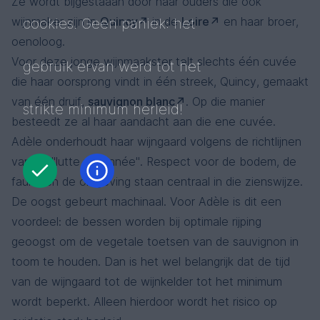
Ze wordt bijgestaaan door haar ouders die ook
wijnmaker zijn in
Quincy
in de
Loire
en haar broer,
cookies. Geen paniek: het
oenoloog.
Voor deze jonge wijnmaakster telt slechts één cuvée
gebruik ervan werd tot het
die haar oorsprong vindt in één streek, Quincy, gemaakt
van één druif,
sauvignon blanc
. Op die manier
strikte minimum herleid!
besteedt ze al haar aandacht aan die ene cuvée.
Adèle onderhoudt haar wijngaard volgens de richtlijnen
van de "lutte raisonnée". Respect voor de bodem, de
fauna en de omgeving staan centraal in die zienswijze.
De oogst gebeurt machinaal. Voor Adèle is dit een
voordeel: de bessen worden bij optimale rijping
geoogst om de vegetale toetsen van de sauvignon in
toom te houden. Dan is het wel belangrijk dat de tijd
van de wijngaard tot de wijnkelder tot het minimum
wordt beperkt. Alleen hierdoor wordt het risico op