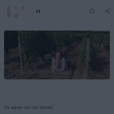
l . v .
p
Domaine Adèle Rouzé
De wijnen van het domein