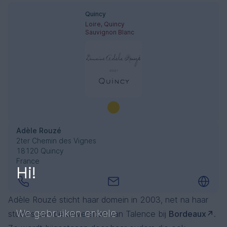
Quincy
Loire, Quincy
Sauvignon Blanc
Adèle Rouzé
2ter Chemin des Vignes
18120 Quincy
France
Hi!
Adèle Rouzé sticht haar domein in 2003, net na haar
We gebruiken enkele
studies aan de universiteit van Talence bij
Bordeaux
.