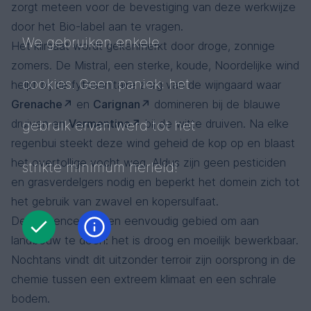
zorgt meteen voor de bevestiging van deze werkwijze
door het Bio-label aan te vragen.
We gebruiken enkele
Het klimaat wordt gekenmerkt door droge, zonnige
zomers. De Mistral, een sterke, koude, Noordelijke wind
cookies. Geen paniek: het
helpt bij de fytosanitaire zorg van de wijngaard waar
Grenache
en
Carignan
domineren bij de blauwe
druiven en
Vermentino
bij de witte druiven. Na elke
gebruik ervan werd tot het
regenbui steekt deze wind geheid de kop op en blaast
het overtollige vocht weg. Aldus zijn geen pesticiden
strikte minimum herleid!
en grasverdelgers nodig en beperkt het domein zich tot
het gebruik van zwavel en kopersulfaat.
De Provence is geen eenvoudig gebied om aan
landbouw te doen: het is droog en moeilijk bewerkbaar.
Nochtans vindt dit uitzonder terroir zijn oorsprong in de
chemie tussen een extreem klimaat en een schrale
bodem.