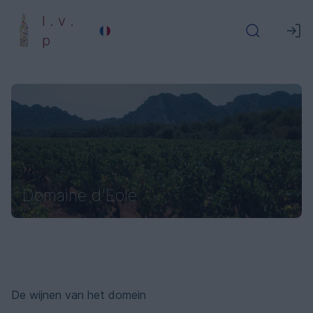
l . v .
p
Domaine d'Eole
De wijnen van het domein