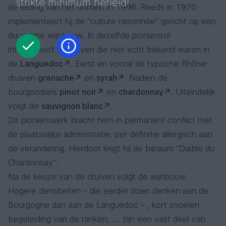
strikte minimum herleid!
de leiding van het domein in 1996. Reeds in 1970
implementeert hij de “culture raisonnée” gericht op een
duurzame wijnbouw. In dezelfde pioniersrol
introduceert hij druiven die niet echt bekend waren in
de
Languedoc
. Eerst en vooral de typische Rhône-
druiven
grenache
en
syrah
. Nadien de
bourgondiërs
pinot noir
en
chardonnay
. Uiteindelijk
volgt de
sauvignon blanc
.
Dit pionierswerk bracht hem in permanent conflict met
de plaatselijke administratie, per definitie allergisch aan
de verandering. Hierdoor krijgt hij de bijnaam “Diable du
Chardonnay”.
Na de keuze van de druiven volgt de wijnbouw.
Hogere densiteiten – die eerder doen denken aan de
Bourgogne dan aan de Languedoc – , kort snoeien,
begeleiding van de ranken, …. zijn een vast deel van