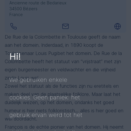
Ancienne route de Bedarieux
34500 Béziers
France
De Rue de la Colombette in Toulouse geeft de naam
aan het domein. Inderdaad, in 1890 koopt de
Toulousenaar Louis Pugibet het domein. De Rue de la
Hi!
Colombette heeft het statuut van “vrijstraat” met zijn
eigen burgemeester en veldwachter en die vrijheid
zinde Louis wel.
We gebruiken enkele
Zowel het statuut als de functies zijn nu eretitels en
maken deel van de plaatselijke folklore. Maar laat het
cookies. Geen paniek: het
duidelijk wezen, op het domein, ondanks het goed
humeur is hier niets folkloristisch… alles is hier goed en
gebruik ervan werd tot het
wel doordacht.
François is de echte pionier van het domein. Hij neemt