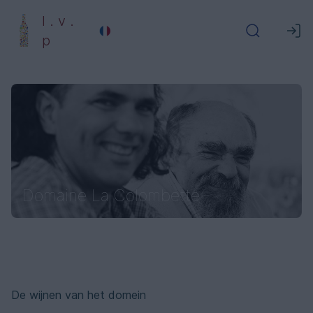
l . v .
p
Domaine La Colombette
De wijnen van het domein