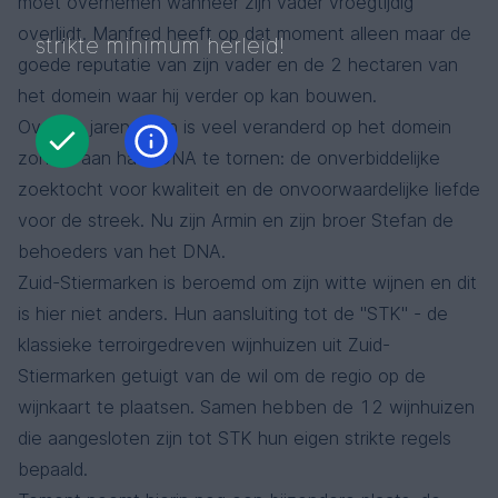
moet overnemen wanneer zijn vader vroegtijdig
overlijdt. Manfred heeft op dat moment alleen maar de
strikte minimum herleid!
goede reputatie van zijn vader en de 2 hectaren van
het domein waar hij verder op kan bouwen.
Over de jaren heen is veel veranderd op het domein
zonder aan haar DNA te tornen: de onverbiddelijke
zoektocht voor kwaliteit en de onvoorwaardelijke liefde
voor de streek. Nu zijn Armin en zijn broer Stefan de
behoeders van het DNA.
Zuid-Stiermarken is beroemd om zijn witte wijnen en dit
is hier niet anders. Hun aansluiting tot de "STK" - de
klassieke terroirgedreven wijnhuizen uit Zuid-
Stiermarken getuigt van de wil om de regio op de
wijnkaart te plaatsen. Samen hebben de 12 wijnhuizen
die aangesloten zijn tot STK hun eigen strikte regels
bepaald.