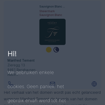
Sauvignon Blanc Kalk und Kreide
Steiermark
Sauvignon Blanc
Hi!
Manfred Tement
Zieregg 13
8461 Berghausen
We gebruiken enkele
Austria
cookies. Geen paniek: het
Het verhaal van het domein wordt pas echt gelanceerd
wanneer Manfred Tement de teugels van het domein
gebruik ervan werd tot het