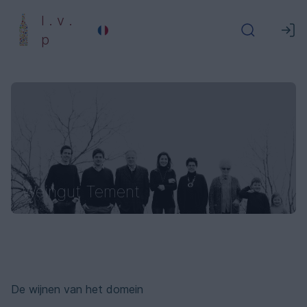
l . v .
p
Weingut Tement
De wijnen van het domein