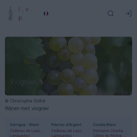
l . v .
p
Viognier
© Christophe Grilhé
Wijnen met viognier
Garrigue - Blanc
Pierres d'Argent
Cicada Blanc
Château de Lascaux
Château de Lascaux
Domaine Chante-Cigale
Languedoc
Languedoc
Côtes du Rhône méridionales