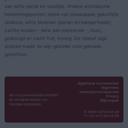
van witte perzik en viooltjes. Andere aromatische
herkenningspunten: zeste van sinaasappel, gekonfijte
abrikoos, witte bloemen (jasmijn en kamperfoelie),
zachte kruiden - denk aan peperkoek -, musc,
gedroogd en zacht fruit, honing. De relatief lage
aciditeit maakt de wijn geschikt voor gekruide
gerechten.
Algemene voorwaarden
Algemene
verkoopsvoorwaarden
les vins personnalisés
ontdekt
Privacy
en verdeelt wijnen van
Wijn kopen
familiale domeinen
E: admin (at) levipe.be
T: +32 473 98 05 96