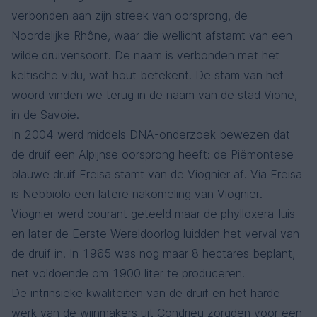
Echappée Gourmande - Zéro Viognier-Sauvignon
verbonden aan zijn streek van oorsprong, de
Domaine de l'Arjolle
Noordelijke Rhône, waar die wellicht afstamt van een
Languedoc
Sauvignon Blanc, Viognier
wilde druivensoort. De naam is verbonden met het
keltische vidu, wat hout betekent. De stam van het
woord vinden we terug in de naam van de stad Vione,
in de Savoie.
In 2004 werd middels DNA-onderzoek bewezen dat
de druif een Alpijnse oorsprong heeft: de Piëmontese
blauwe druif Freisa stamt van de Viognier af. Via Freisa
is Nebbiolo een latere nakomeling van Viognier.
Viognier werd courant geteeld maar de phylloxera-luis
en later de Eerste Wereldoorlog luidden het verval van
de druif in. In 1965 was nog maar 8 hectares beplant,
net voldoende om 1900 liter te produceren.
De intrinsieke kwaliteiten van de druif en het harde
werk van de wijnmakers uit Condrieu zorgden voor een