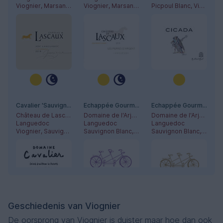
Viognier, Marsanne, Roussanne, Vermentino
Viognier, Marsanne, Roussanne, Vermentino
Picpoul Blanc, Viognier, Grenache Blanc
Cavalier 'Sauvignon-Viognier'
Echappée Gourmande - Viognier Sauvignon
Echappée Gourmande - Zéro Sparkling Blanc
Château de Lascaux
Domaine de l'Arjolle
Domaine de l'Arjolle
Languedoc
Languedoc
Languedoc
Viognier, Sauvignon Blanc
Sauvignon Blanc, Viognier
Sauvignon Blanc, Viognier
Geschiedenis van Viognier
De oorsprong van Viognier is duister maar hoe dan ook