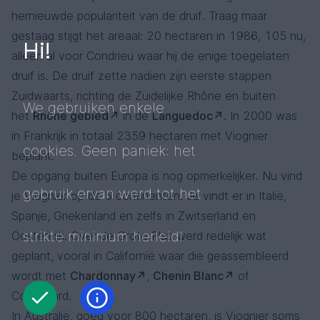
hernieuwde populariteit van de druif. Traag maar
gestaag stijgt het areaal: 20 hectaren in 1986, 105 nu,
Hi!
alleen al voor Condrieu waar hij de enige toegelaten
druif is. De druif zette nadien zijn eerste stappen
Zuidwaarts, richting de Zuidelijke Rhône en buiten
We gebruiken enkele
het
Rhône gebied
in de
Languedoc
. In 2000 was
in Frankrijk in totaal 2359 hectaren met Viognier
cookies. Geen paniek: het
beplant.
De opgang buiten Europa is nog opmerkelijker. Nu vind
gebruik ervan werd tot het
je Viognier op de 5 continenten. Je vindt er in Italië,
Spanje, Griekenland en zelfs in Zwitserland en
strikte minimum herleid!
Oostenrijk. Over de Grote Plas werd redelijk wat
geplant, vooral in Californië waar die geassembleerd
wordt met
Chardonnay
,
Chenin Blanc
of
Colombard.
In Australië, goed voor 800 hectaren, is Viognier soms