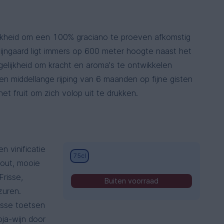
jkheid om een 100% graciano te proeven afkomstig
wijngaard ligt immers op 600 meter hoogte naast het
elijkheid om kracht en aroma's te ontwikkelen
en middellange rijping van 6 maanden op fijne gisten
et fruit om zich volop uit te drukken.
n vinificatie
75cl
hout, mooie
Frisse,
Buiten voorraad
zuren.
risse toetsen
oja-wijn door