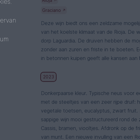
Rioja
ies.
↗
Graciano
↗
 ervan
Deze wijn biedt ons een zeldzame mogeli
van het koelste klimaat van de Rioja. De 
mum
dorp Laguardia. De druiven hebben de mog
zonder aan zuren en friste in te boeten. E
in betonnen kuipen geeft alle kansen aan h
2023
Donkerpaarse kleur. Typische neus voor ee
met de steeltjes van een zeer rijpe druif: 
vegetale toetsen, eucalyptus, zwart fruit. 
sappige wijn mooi gestructureerd rond de 
Cassis, bramen, viooltjes. Afdronk op de f
van munt. Een nieuwe invulling van een Ri