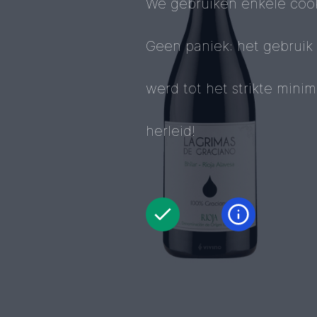
We gebruiken enkele cook
Geen paniek: het gebruik
werd tot het strikte mini
herleid!