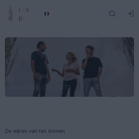
l . v .
p
Michelini i Mufatto
De wijnen van het domein