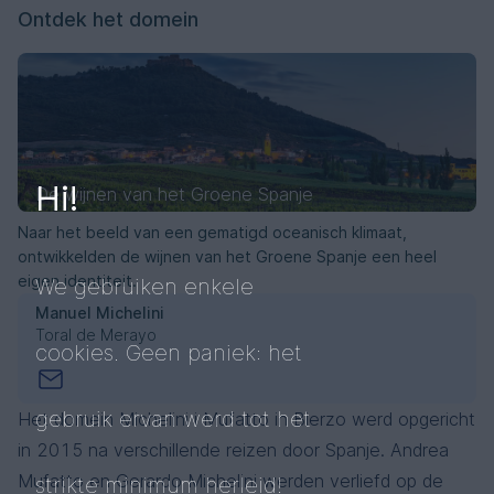
Ontdek het domein
Hi!
De wijnen van het Groene Spanje
Naar het beeld van een gematigd oceanisch klimaat,
ontwikkelden de wijnen van het Groene Spanje een heel
eigen identiteit.
We gebruiken enkele
Manuel Michelini
Toral de Merayo
cookies. Geen paniek: het
gebruik ervan werd tot het
Het domein Michelini i Mufatto in Bierzo werd opgericht
in 2015 na verschillende reizen door Spanje. Andrea
Mufatto en Gerardo Michelini werden verliefd op de
strikte minimum herleid!