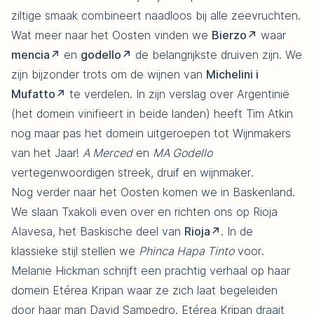
ziltige smaak combineert naadloos bij alle zeevruchten.
Wat meer naar het Oosten vinden we
Bierzo
waar
mencia
en
godello
de belangrijkste druiven zijn. We
zijn bijzonder trots om de wijnen van
Michelini i
Mufatto
te verdelen. In zijn verslag over Argentinië
(het domein vinifieert in beide landen) heeft Tim Atkin
nog maar pas het domein uitgeroepen tot Wijnmakers
van het Jaar!
A Merced
en
MA Godello
vertegenwoordigen streek, druif en wijnmaker.
Nog verder naar het Oosten komen we in Baskenland.
We slaan Txakoli even over en richten ons op Rioja
Alavesa, het Baskische deel van
Rioja
. In de
klassieke stijl stellen we
Phinca Hapa Tinto
voor.
Melanie Hickman schrijft een prachtig verhaal op haar
domein Etérea Kripan waar ze zich laat begeleiden
door haar man David Sampedro. Etérea Kripan draait