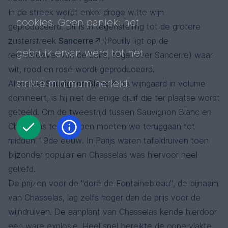
In de streek wordt enkel droge witte wijn
cookies. Geen paniek: het
geproduceerd. Dit is in tegenstelling tot de grotere
zusterstreek
Sancerre
(Pouilly ligt op de
gebruik ervan werd tot het
rechteroever van de Loire, tegenover Sancerre) waar
wit, rood en rosé wordt geproduceerd.
strikte minimum herleid!
Alhoewel
Sauvignon Blanc
de wijngaard in volume
domineert, is hij niet de enige druif die ter plaatse wordt
geteeld. Om de tweestrijd tussen Sauvignon Blanc en
Chasselas te begrijpen moeten we teruggaan tot
midden 19de eeuw. In Parijs waren tafeldruiven toen
bijzonder populair en Chasselas was hiervoor heel
geliefd.
De prijzen voor de "doré de Fontainebleau", de bijnaam
van Chasselas, lag zelfs hoger dan de prijs voor de
wijndruiven. De aanplant van Chasselas kende hierdoor
een ware explosie. Heel snel bereikte de oppervlakte