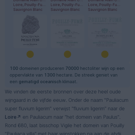
Loire, Pouilly-Fumé
Loire, Pouilly-Fumé
Loire, Pouilly-Fumé
Sauvignon Blanc
Sauvignon Blanc
Sauvignon Blanc
100
domeinen produceren
70000
hectoliter wijn op een
oppervlakte van
1300
hectare. De streek geniet van
een
gematigd oceanisch
klimaat.
We vinden de eerste bronnen over deze heel oude
wijngaard in de vijfde eeuw. Onder de naam "Pauliacum
super fluvium ligerim" verwijst "fluvium ligerim" naar de
Loire
en Pauliacum naar "het domein van Paulus".
Rond 680, laat bisschop Vigile het domein van Pouilly
"Pauliaca villa" met haar wijnstokken na aan de abdij