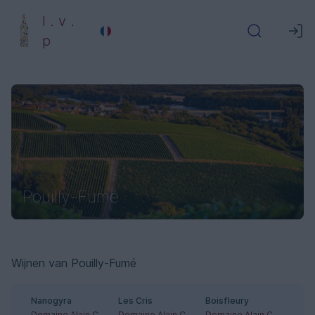
l . v .
p
Pouilly-Fumé
Wijnen van Pouilly-Fumé
Nanogyra
Les Cris
Boisfleury
Domaine Alain Cailbourdin
Domaine Alain Cailbourdin
Domaine Alain Cailbourdin